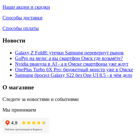
Наши акции и скидки
Способы доставки
Способы оплаты
Новости
Galaxy Z Fold8: утечки Samsung перевернут рынок
GoPro на мели: а вы смартфон Омск где возьмёте?
Nvidia рванула в AI - а в Омске смартфоны уже ждут
OnePlus Turbo 6X Pro: бюджетный монстр уже в Омске
Samsung бросил Galaxy S22 без One UI 8.5 - в чём дело
О магазине
Следите за новостями и событиями
Мы принимаем