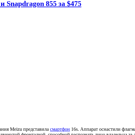
и Snapdragon 855 за $475
ния Meizu представила
смартфон
16s. Аппарат оснастили флагма
двинутой фронталкой, способной распознать лицо владельца за 