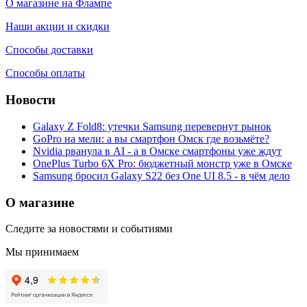
О магазине на Флампе
Наши акции и скидки
Способы доставки
Способы оплаты
Новости
Galaxy Z Fold8: утечки Samsung перевернут рынок
GoPro на мели: а вы смартфон Омск где возьмёте?
Nvidia рванула в AI - а в Омске смартфоны уже ждут
OnePlus Turbo 6X Pro: бюджетный монстр уже в Омске
Samsung бросил Galaxy S22 без One UI 8.5 - в чём дело
О магазине
Следите за новостями и событиями
Мы принимаем