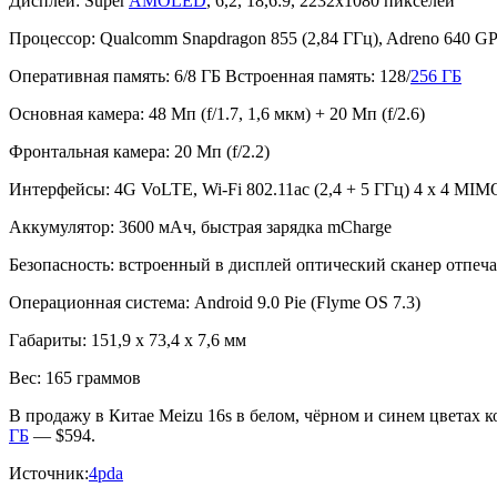
Дисплей: Super
AMOLED
, 6,2, 18,6:9, 2232х1080 пикселей
Процессор: Qualcomm Snapdragon 855 (2,84 ГГц), Adreno 640 
Оперативная память: 6/8 ГБ Встроенная память: 128/
256 ГБ
Основная камера: 48 Мп (f/1.7, 1,6 мкм) + 20 Мп (f/2.6)
Фронтальная камера: 20 Мп (f/2.2)
Интерфейсы: 4G VoLTE, Wi-Fi 802.11ac (2,4 + 5 ГГц) 4 x 4 MI
Аккумулятор: 3600 мАч, быстрая зарядка mCharge
Безопасность: встроенный в дисплей оптический сканер отпеча
Операционная система: Android 9.0 Pie (Flyme OS 7.3)
Габариты: 151,9 x 73,4 x 7,6 мм
Вес: 165 граммов
В продажу в Китае Meizu 16s в белом, чёрном и синем цветах к
ГБ
— $594.
Источник:
4pda