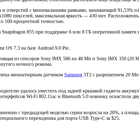
ов и отверстий с минимальными рамками, занимающий 91,53% 
x1080 пикселей, максимальная яркость — 430 нит. Расположенны
со 100-процентной точностью.
 Snapdragon 855 при поддержке 6 или 8 ГБ оперативной памяти 
OS 7.3 на базе Android 9.0 Pie.
стоящая из сенсоров Sony IMX 586 на 48 Мп и Sony IMX 350 (20
инутого ночного режима.
авлена миниатюрным датчиком
Samsung
3T2 с разрешением 20 Мп
водителю удалось уместить под задней крышкой гаджета аккуму
нтерфейсов Wi-Fi 802.11ac и Bluetooth 5.0 новинку оснастили 
авнению с предыдущей моделью серии возросла на 20%, а площа
пециального переходника для порта USB Type-C за $25.