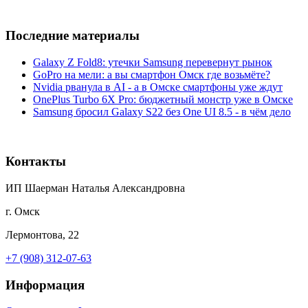
Последние материалы
Galaxy Z Fold8: утечки Samsung перевернут рынок
GoPro на мели: а вы смартфон Омск где возьмёте?
Nvidia рванула в AI - а в Омске смартфоны уже ждут
OnePlus Turbo 6X Pro: бюджетный монстр уже в Омске
Samsung бросил Galaxy S22 без One UI 8.5 - в чём дело
Контакты
ИП Шаерман Наталья Александровна
г. Омск
Лермонтова, 22
+7 (908) 312-07-63
Информация