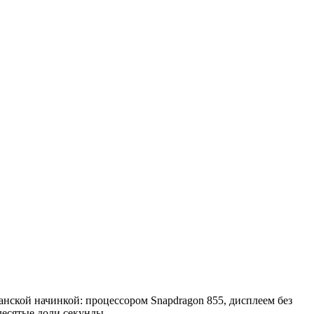
нской начинкой: процессором Snapdragon 855, дисплеем без
десятые доли секунды.