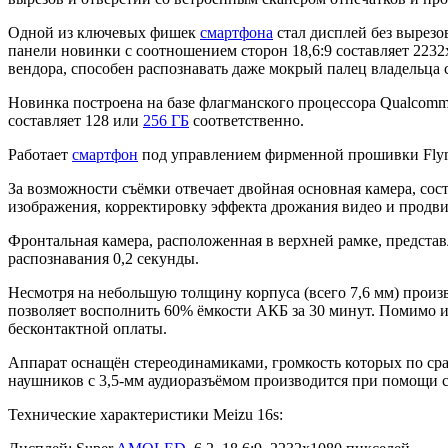
Одной из ключевых фишек
смартфона
стал дисплей без вырез
панели новинки с соотношением сторон 18,6:9 составляет 2232
вендора, способен распознавать даже мокрый палец владельца 
Новинка построена на базе флагманского процессора Qualcomm
составляет 128 или
256 ГБ
соответственно.
Работает
смартфон
под управлением фирменной прошивки Flyme 
За возможности съёмки отвечает двойная основная камера, со
изображения, корректировку эффекта дрожания видео и продв
Фронтальная камера, расположенная в верхней рамке, предст
распознавания 0,2 секунды.
Несмотря на небольшую толщину корпуса (всего 7,6 мм) произ
позволяет восполнить 60% ёмкости АКБ за 30 минут. Помимо и
бесконтактной оплаты.
Аппарат оснащён стереодинамиками, громкость которых по ср
наушников с 3,5-мм аудиоразъёмом производится при помощи с
Технические характеристики Meizu 16s: