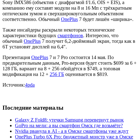
Sony IMX586 (объектив с диафрагмой f/1.6, OIS + EIS), а
компанию ему составят модули на 8 и 16 Мп с трёхкратным
оптическим зумом и сверхширокоугольным объективом
соответственно. Обычный
OnePlus
7 будет лишён «ширика».
Также инсайдеры раскрыли некоторых технические
характеристики будущих
смартфонов
. Интересно, что
обычный
OnePlus
7 получит 6,2-дюймовый экран, тогда как в
6T установят дисплей на 6,4".
Презентация
OnePlus
7 и 7 Pro состоится 14 мая. По
предварительным данным, Pro-версия будет стоить $699 за 6 +
128 ГБ, вариант на 8 + 256 обойдётся в $749, а топовая
модификация на 12 +
256 ГБ
оценивается в $819.
Источник:
4pda
Последние материалы
Galaxy Z Fold8: утечки Samsung перевернут рынок
GoPro на мели: а вы смартфон Омск где возьмёте?
Nvidia рванула в AI - а в Омске смартфоны уже ждут
OnePlus Turbo 6X Pro: бюджетный монстр уже в Омске