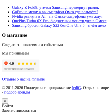
Galaxy Z Fold8: утечки Samsung перевернут рынок
GoPro на мели: а вы смартфон Омск где возьмёте?
Nvidia рванула в AI - а в Омске смартфоны уже ждут
OnePlus Turbo 6X Pro: бюджетный монстр уже в Омске
Samsung бросил Galaxy S22 без One UI 8.5 - в чём дело
О магазине
Следите за новостями и событиями
Мы принимаем
Отзывы о нас на Флампе
© 2011-
2026
Поддержка и продвижение
JediG
. Отдых на море
-
подбор аренды
×
Войти
Зарегистрироваться