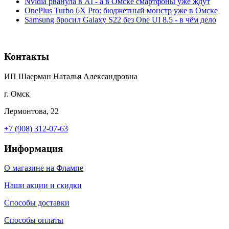
Nvidia рванула в AI - а в Омске смартфоны уже ждут
OnePlus Turbo 6X Pro: бюджетный монстр уже в Омске
Samsung бросил Galaxy S22 без One UI 8.5 - в чём дело
Контакты
ИП Шаерман Наталья Александровна
г. Омск
Лермонтова, 22
+7 (908) 312-07-63
Информация
О магазине на Флампе
Наши акции и скидки
Способы доставки
Способы оплаты