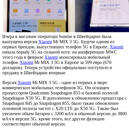
Вчера в магазине оператора Sunrise в Швейцарии была
выпущена версия
Xiaomi
Mi MIX 3 5G. Будучи одним из
первых брендов, выпустивших телефон 5G в Европе,
Xiaomi
начала борьбу 5G на сильной ноте. на конференции MWC
этого года в феврале
Xiaomi
анонсировала мобильный
телефон
Xiaomi
Mi MIX 3 5G в Европе за 599 евро (670
долларов). Теперь устройство официально поступило в
продажу в Швейцарии впервые.
Версия
Xiaomi
Mi MIX 3 5G - один из первых в мире
коммерческих мобильных телефонов 5G. Он оснащен
процессором Qualcomm Snapdragon 855 и базовой полосой
Snapdragon X50 5G. В дополнение к обновлению процессора с
Snapdragon 845 до Snapdragon 855, было также обновление
основной полосы частот с X20 LTE до X50 5G. Также был
увеличен объем батареи с 3200 мАч в обычной версии до 3800
мАч в версии 5G. кроме этого, все другие функции
соответствуют обычной версии.