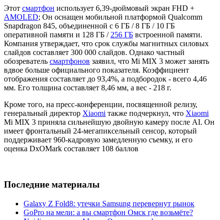
Этот
смартфон
использует 6,39-дюймовый экран FHD +
AMOLED
; Он оснащен мобильной платформой Qualcomm
Snapdragon 845, объединенной с 6 ГБ / 8 ГБ / 10 ГБ
оперативной памяти и 128 ГБ /
256 ГБ
встроенной памяти.
Компания утверждает, что срок службы магнитных силовых
слайдов составляет 300 000 слайдов. Однако частный
обозреватель
смартфонов
заявил, что Mi MIX 3 может занять
вдвое больше официального показателя. Коэффициент
отображения составляет до 93,4%, а подбородок - всего 4,46
мм. Его толщина составляет 8,46 мм, а вес - 218 г.
Кроме того, на пресс-конференции, посвященной релизу,
генеральный директор
Xiaomi
также подчеркнул, что
Xiaomi
Mi MIX 3 приняла сильнейшую двойную камеру после AI. Он
имеет фронтальный 24-мегапиксельный сенсор, который
поддерживает 960-кадровую замедленную съемку, и его
оценка DxOMark составляет 108 баллов
Последние материалы
Galaxy Z Fold8: утечки Samsung перевернут рынок
GoPro на мели: а вы смартфон Омск где возьмёте?