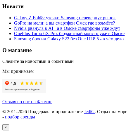
Новости
Galaxy Z Fold8: утечки Samsung перевернут рынок
GoPro на мели: а вы смартфон Омск где возьмёте?
Nvidia рванула в AI - а в Омске смартфоны уже ждут
OnePlus Turbo 6X Pro: бюджетный монстр уже в Омске
Samsung бросил Galaxy S22 без One UI 8.5 - в чём дело
О магазине
Следите за новостями и событиями
Мы принимаем
Отзывы о нас на Флампе
© 2011-
2026
Поддержка и продвижение
JediG
. Отдых на море
-
подбор аренды
×