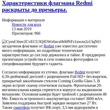
Характеристики флагмана Redmi
раскрыты до премьеры.
Информация о материале
Новости для всех
13 мая 2019
Просмотров: 966
О
загадочном флагмане от
Redmi
уже известно достаточно
много информации, но подробные технические
характеристики до сих пор держались в тайне. В преддверии
презентации устройства в сети появилась фотография со
спецификациями будущего гаджета.
Согласно информации из утечки, флагман
Redmi
получит
6,39-дюймовый дисплей с разрешением Full HD+ без вырезов,
прикрытый закалённым стеклом Corning Gorilla Glass 5. В
экран встроят сканер отпечатков пальцев. Фронтальная 20-
мегапиксельная камера спрячется в корпусе на выдвижном
механизме. Основная камера будет тройной с разрешением 48
Мп. Ёмкость встроенного аккумулятора составит 3600 мАч.
Заявлена поддержка быстрой зарядки мощностью 27 Вт.
Также
смартфон
получит ИК-порт, 3,5-мм аудиоразъём и