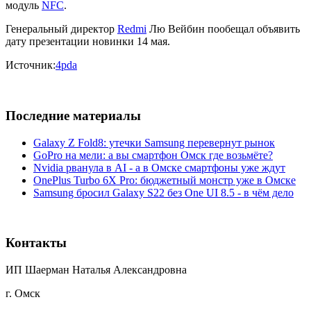
модуль
NFC
.
Генеральный директор
Redmi
Лю Вейбин пообещал объявить
дату презентации новинки 14 мая.
Источник:
4pda
Последние материалы
Galaxy Z Fold8: утечки Samsung перевернут рынок
GoPro на мели: а вы смартфон Омск где возьмёте?
Nvidia рванула в AI - а в Омске смартфоны уже ждут
OnePlus Turbo 6X Pro: бюджетный монстр уже в Омске
Samsung бросил Galaxy S22 без One UI 8.5 - в чём дело
Контакты
ИП Шаерман Наталья Александровна
г. Омск