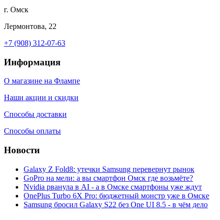
г. Омск
Лермонтова, 22
+7 (908) 312-07-63
Информация
О магазине на Флампе
Наши акции и скидки
Способы доставки
Способы оплаты
Новости
Galaxy Z Fold8: утечки Samsung перевернут рынок
GoPro на мели: а вы смартфон Омск где возьмёте?
Nvidia рванула в AI - а в Омске смартфоны уже ждут
OnePlus Turbo 6X Pro: бюджетный монстр уже в Омске
Samsung бросил Galaxy S22 без One UI 8.5 - в чём дело