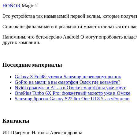
HONOR
Magic 2
Это устройства так называемой первой волны, которые получа
Список не финальный и в реальности может отличаться от пла
Напомним, что бета-версию Android Q могут опробовать влад
других компаний.
Последние материалы
Galaxy Z Fold8: утечки Samsung перевернут рынок
GoPro на мели: а вы смартфон Омск где возьмёте?
Nvidia рванула в AI - а в Омске смартфоны уже ждут
OnePlus Turbo 6X Pro: бюджетный монстр уже в Омске
Samsung бросил Galaxy S22 без One UI 8.5 - в чём дело
Контакты
ИП Шаерман Наталья Александровна