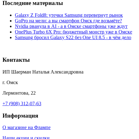
Последние материалы
Galaxy Z Fold8: утечки Samsung перевернут рынок
GoPro на мели: а вы смартфон Омск где возьмёте?
Nvidia рванула в AI - а в Омске смартфоны уже ждут
OnePlus Turbo 6X Pro: бюджетный монстр уже в Омске
Samsung бросил Galaxy S22 без One UI 8.5 - в чём дело
Контакты
ИП Шаерман Наталья Александровна
г. Омск
Лермонтова, 22
+7 (908) 312-07-63
Информация
О магазине на Флампе
Наши акции и скидки