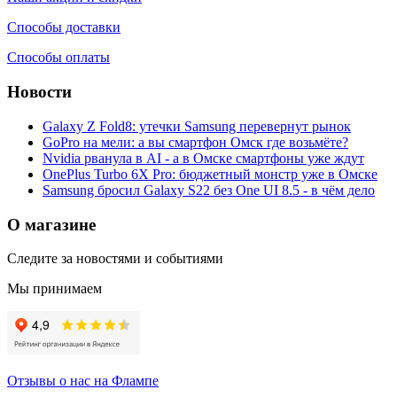
Способы доставки
Способы оплаты
Новости
Galaxy Z Fold8: утечки Samsung перевернут рынок
GoPro на мели: а вы смартфон Омск где возьмёте?
Nvidia рванула в AI - а в Омске смартфоны уже ждут
OnePlus Turbo 6X Pro: бюджетный монстр уже в Омске
Samsung бросил Galaxy S22 без One UI 8.5 - в чём дело
О магазине
Следите за новостями и событиями
Мы принимаем
Отзывы о нас на Флампе