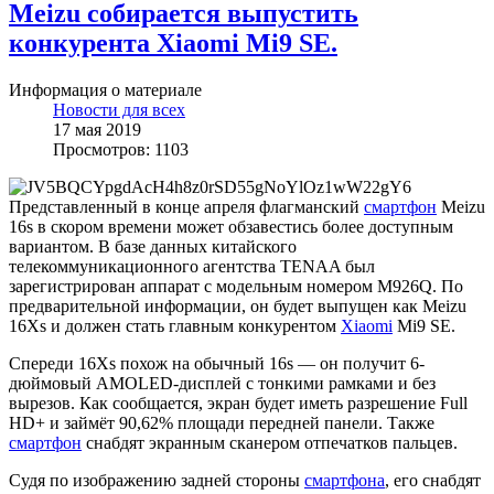
Meizu собирается выпустить
конкурента Xiaomi Mi9 SE.
Информация о материале
Новости для всех
17 мая 2019
Просмотров: 1103
Представленный в конце апреля флагманский
смартфон
Meizu
16s в скором времени может обзавестись более доступным
вариантом. В базе данных китайского
телекоммуникационного агентства TENAA был
зарегистрирован аппарат с модельным номером M926Q. По
предварительной информации, он будет выпущен как Meizu
16Xs и должен стать главным конкурентом
Xiaomi
Mi9 SE.
Спереди 16Xs похож на обычный 16s — он получит 6-
дюймовый AMOLED-дисплей с тонкими рамками и без
вырезов. Как сообщается, экран будет иметь разрешение Full
HD+ и займёт 90,62% площади передней панели. Также
смартфон
снабдят экранным сканером отпечатков пальцев.
Судя по изображению задней стороны
смартфона
, его снабдят