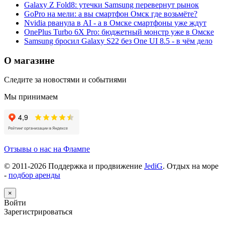
Galaxy Z Fold8: утечки Samsung перевернут рынок
GoPro на мели: а вы смартфон Омск где возьмёте?
Nvidia рванула в AI - а в Омске смартфоны уже ждут
OnePlus Turbo 6X Pro: бюджетный монстр уже в Омске
Samsung бросил Galaxy S22 без One UI 8.5 - в чём дело
О магазине
Следите за новостями и событиями
Мы принимаем
Отзывы о нас на Флампе
© 2011-
2026
Поддержка и продвижение
JediG
. Отдых на море
-
подбор аренды
×
Войти
Зарегистрироваться