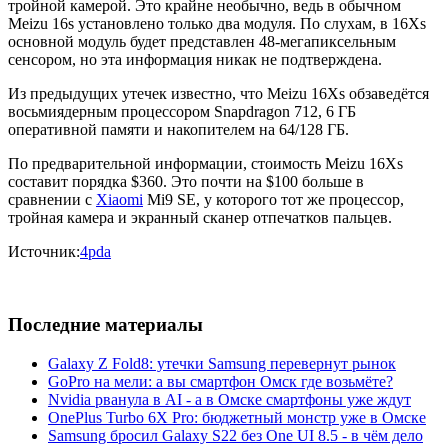
тройной камерой. Это крайне необычно, ведь в обычном
Meizu 16s установлено только два модуля. По слухам, в 16Xs
основной модуль будет представлен 48-мегапиксельным
сенсором, но эта информация никак не подтверждена.
Из предыдущих утечек известно, что Meizu 16Xs обзаведётся
восьмиядерным процессором Snapdragon 712, 6 ГБ
оперативной памяти и накопителем на 64/128 ГБ.
По предварительной информации, стоимость Meizu 16Xs
составит порядка $360. Это почти на $100 больше в
сравнении с
Xiaomi
Mi9 SE, у которого тот же процессор,
тройная камера и экранный сканер отпечатков пальцев.
Источник:
4pda
Последние материалы
Galaxy Z Fold8: утечки Samsung перевернут рынок
GoPro на мели: а вы смартфон Омск где возьмёте?
Nvidia рванула в AI - а в Омске смартфоны уже ждут
OnePlus Turbo 6X Pro: бюджетный монстр уже в Омске
Samsung бросил Galaxy S22 без One UI 8.5 - в чём дело