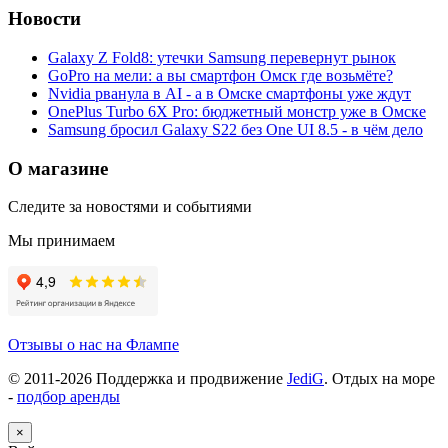
Новости
Galaxy Z Fold8: утечки Samsung перевернут рынок
GoPro на мели: а вы смартфон Омск где возьмёте?
Nvidia рванула в AI - а в Омске смартфоны уже ждут
OnePlus Turbo 6X Pro: бюджетный монстр уже в Омске
Samsung бросил Galaxy S22 без One UI 8.5 - в чём дело
О магазине
Следите за новостями и событиями
Мы принимаем
Отзывы о нас на Флампе
© 2011-
2026
Поддержка и продвижение
JediG
. Отдых на море
-
подбор аренды
×