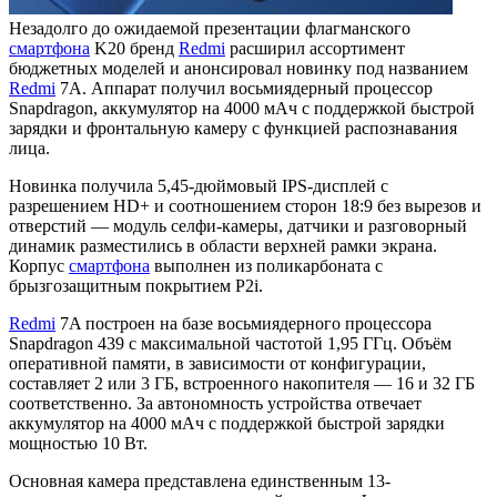
Незадолго до ожидаемой презентации флагманского
смартфона
K20 бренд
Redmi
расширил ассортимент
бюджетных моделей и анонсировал новинку под названием
Redmi
7A. Аппарат получил восьмиядерный процессор
Snapdragon, аккумулятор на 4000 мАч с поддержкой быстрой
зарядки и фронтальную камеру с функцией распознавания
лица.
Новинка получила 5,45-дюймовый IPS-дисплей с
разрешением HD+ и соотношением сторон 18:9 без вырезов и
отверстий — модуль селфи-камеры, датчики и разговорный
динамик разместились в области верхней рамки экрана.
Корпус
смартфона
выполнен из поликарбоната с
брызгозащитным покрытием P2i.
Redmi
7A построен на базе восьмиядерного процессора
Snapdragon 439 с максимальной частотой 1,95 ГГц. Объём
оперативной памяти, в зависимости от конфигурации,
составляет 2 или 3 ГБ, встроенного накопителя — 16 и 32 ГБ
соответственно. За автономность устройства отвечает
аккумулятор на 4000 мАч с поддержкой быстрой зарядки
мощностью 10 Вт.
Основная камера представлена единственным 13-