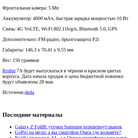
Фронтальная камера: 5 Мп
Аккумулятор: 4000 мАч, быстрая зарядка мощностью 10 Вт
Связь: 4G VoLTE, Wi-Fi 802.11b/g/n, Bluetooth 5.0, GPS
Дополнительно: FM-радио, брызгозащита P2i
Габариты: 146,3 x 70,41 x 9,55 мм
Вес: 150 граммов
Redmi
7A будет выпускаться в чёрном и красном цветах
корпуса. Дата начала продаж и цена бюджетной новинки
будут объявлены 28 мая.
Источник:
4pda
Последние материалы
Galaxy Z Fold8: утечки Samsung перевернут рынок
GoPro на мели: а вы смартфон Омск где возьмёте?
Nvidia рванула в AI - а в Омске смартфоны уже ждут