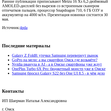
Ранние публикации приписывают Meizu 16 Xs 6,2-дюймовый
AMOLED-дисплей без вырезов со встроенным сканером
отпечатков пальцев, процессор Snapdragon 710, 6 ГБ ОЗУ и
аккумулятор на 4000 мАч. Презентация новинки состоится 30
мая.
Источник:
4pda
Последние материалы
Galaxy Z Fold8: утечки Samsung перевернут рынок
GoPro на мели: а вы смартфон Омск где возьмёте?
Nvidia рванула в AI - а в Омске смартфоны уже ждут
OnePlus Turbo 6X Pro: бюджетный монстр уже в Омске
Samsung бросил Galaxy S22 без One UI 8.5 - в чём дело
Контакты
ИП Шаерман Наталья Александровна
г. Омск