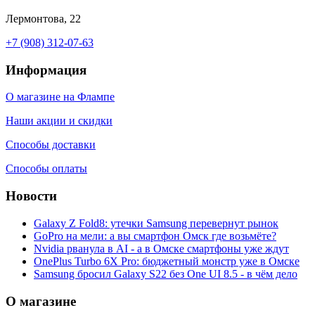
Лермонтова, 22
+7 (908) 312-07-63
Информация
О магазине на Флампе
Наши акции и скидки
Способы доставки
Способы оплаты
Новости
Galaxy Z Fold8: утечки Samsung перевернут рынок
GoPro на мели: а вы смартфон Омск где возьмёте?
Nvidia рванула в AI - а в Омске смартфоны уже ждут
OnePlus Turbo 6X Pro: бюджетный монстр уже в Омске
Samsung бросил Galaxy S22 без One UI 8.5 - в чём дело
О магазине