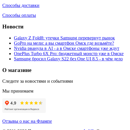
Способы доставки
Способы оплаты
Новости
Galaxy Z Fold8: утечки Samsung перевернут рынок
GoPro на мели: а вы смартфон Омск где возьмёте?
Nvidia рванула в AI - а в Омске смартфоны уже ждут
OnePlus Turbo 6X Pro: бюджетный монстр уже в Омске
Samsung бросил Galaxy S22 без One UI 8.5 - в чём дело
О магазине
Следите за новостями и событиями
Мы принимаем
Отзывы о нас на Флампе