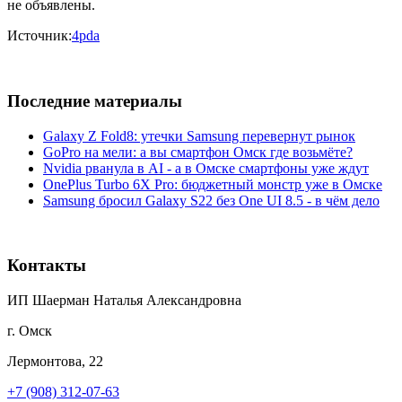
не объявлены.
Источник:
4pda
Последние материалы
Galaxy Z Fold8: утечки Samsung перевернут рынок
GoPro на мели: а вы смартфон Омск где возьмёте?
Nvidia рванула в AI - а в Омске смартфоны уже ждут
OnePlus Turbo 6X Pro: бюджетный монстр уже в Омске
Samsung бросил Galaxy S22 без One UI 8.5 - в чём дело
Контакты
ИП Шаерман Наталья Александровна
г. Омск
Лермонтова, 22
+7 (908) 312-07-63