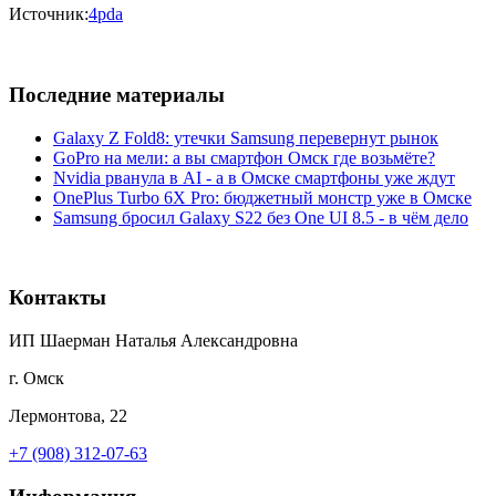
Источник:
4pda
Последние материалы
Galaxy Z Fold8: утечки Samsung перевернут рынок
GoPro на мели: а вы смартфон Омск где возьмёте?
Nvidia рванула в AI - а в Омске смартфоны уже ждут
OnePlus Turbo 6X Pro: бюджетный монстр уже в Омске
Samsung бросил Galaxy S22 без One UI 8.5 - в чём дело
Контакты
ИП Шаерман Наталья Александровна
г. Омск
Лермонтова, 22
+7 (908) 312-07-63