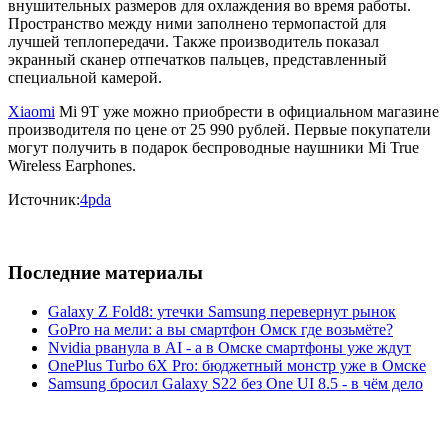
внушительных размеров для охлаждения во время работы.
Пространство между ними заполнено термопастой для
лучшей теплопередачи. Также производитель показал
экранный сканер отпечатков пальцев, представленный
специальной камерой.
Xiaomi
Mi 9T уже можно приобрести в официальном магазине
производителя по цене от 25 990 рублей. Первые покупатели
могут получить в подарок беспроводные наушники Mi True
Wireless Earphones.
Источник:
4pda
Последние материалы
Galaxy Z Fold8: утечки Samsung перевернут рынок
GoPro на мели: а вы смартфон Омск где возьмёте?
Nvidia рванула в AI - а в Омске смартфоны уже ждут
OnePlus Turbo 6X Pro: бюджетный монстр уже в Омске
Samsung бросил Galaxy S22 без One UI 8.5 - в чём дело