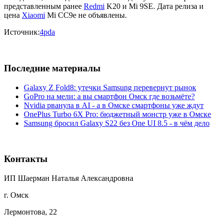
представленным ранее
Redmi
K20 и Mi 9SE. Дата релиза и
цена
Xiaomi
Mi CC9e не объявлены.
Источник:
4pda
Последние материалы
Galaxy Z Fold8: утечки Samsung перевернут рынок
GoPro на мели: а вы смартфон Омск где возьмёте?
Nvidia рванула в AI - а в Омске смартфоны уже ждут
OnePlus Turbo 6X Pro: бюджетный монстр уже в Омске
Samsung бросил Galaxy S22 без One UI 8.5 - в чём дело
Контакты
ИП Шаерман Наталья Александровна
г. Омск
Лермонтова, 22