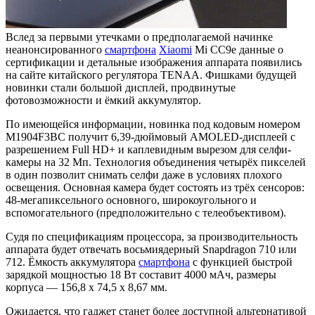
Вслед за первыми утечками о предполагаемой начинке
неанонсированного
смартфона
Xiaomi
Mi CC9e данные о
сертификации и детальные изображения аппарата появились
на сайте китайского регулятора TENAA. Фишками будущей
новинки стали большой дисплей, продвинутые
фотовозможности и ёмкий аккумулятор.
По имеющейся информации, новинка под кодовым номером
M1904F3BC получит 6,39-дюймовый AMOLED-дисплеей с
разрешением Full HD+ и каплевидным вырезом для селфи-
камеры на 32 Мп. Технология объединения четырёх пикселей
в один позволит снимать селфи даже в условиях плохого
освещения. Основная камера будет состоять из трёх сенсоров:
48-мегапиксельного основного, широкоугольного и
вспомогательного (предположительно с телеобъективом).
Судя по спецификациям процессора, за производительность
аппарата будет отвечать восьмиядерный Snapdragon 710 или
712. Ёмкость аккумулятора
смартфона
c функцией быстрой
зарядкой мощностью 18 Вт составит 4000 мАч, размеры
корпуса — 156,8 х 74,5 х 8,67 мм.
Ожидается, что гаджет станет более доступной альтернативой