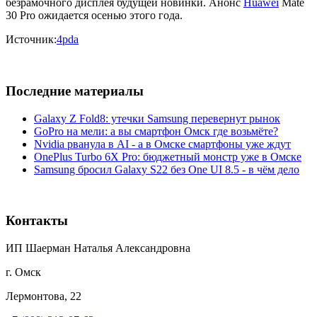
безрамочного дисплея будущей новинки. Анонс
Huawei
Mate
30 Pro ожидается осенью этого года.
Источник:
4pda
Последние материалы
Galaxy Z Fold8: утечки Samsung перевернут рынок
GoPro на мели: а вы смартфон Омск где возьмёте?
Nvidia рванула в AI - а в Омске смартфоны уже ждут
OnePlus Turbo 6X Pro: бюджетный монстр уже в Омске
Samsung бросил Galaxy S22 без One UI 8.5 - в чём дело
Контакты
ИП Шаерман Наталья Александровна
г. Омск
Лермонтова, 22