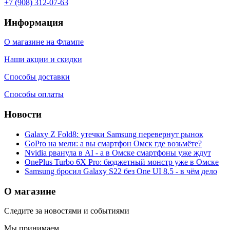
+7 (908) 312-07-63
Информация
О магазине на Флампе
Наши акции и скидки
Способы доставки
Способы оплаты
Новости
Galaxy Z Fold8: утечки Samsung перевернут рынок
GoPro на мели: а вы смартфон Омск где возьмёте?
Nvidia рванула в AI - а в Омске смартфоны уже ждут
OnePlus Turbo 6X Pro: бюджетный монстр уже в Омске
Samsung бросил Galaxy S22 без One UI 8.5 - в чём дело
О магазине
Следите за новостями и событиями
Мы принимаем