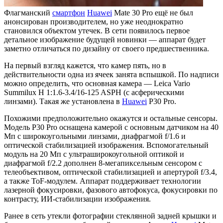
Флагманский
смартфон
Huawei
Mate 30 Pro ещё не был
анонсирован производителем, но уже неоднократно
становился объектом утечек. В сети появилось первое
детальное изображение будущей новинки — аппарат будет
заметно отличаться по дизайну от своего предшественника.
На первый взгляд кажется, что камер пять, но в
действительности одна из ячеек занята вспышкой. По надписи
можно определить, что основная камера — Leica Vario
Summilux H 1:1.6-3.4/16-125 ASPH (с асферическими
линзами). Такая же установлена в
Huawei
P30 Pro.
Похожими предположительно окажутся и остальные сенсоры.
Модель P30 Pro оснащена камерой с основным датчиком на 40
Мп с широкоугольными линзами, диафрагмой f/1.6 и
оптической стабилизацией изображения. Вспомогательный
модуль на 20 Мп с ультраширокоугольной оптикой и
диафрагмой f/2.2 дополнен 8-мегапиксельным сенсором с
телеобъективом, оптической стабилизацией и апертурой f/3.4,
а также ToF-модулем. Аппарат поддерживает технологии
лазерной фокусировки, фазового автофокуса, фокусировки по
контрасту, ИИ-стабилизации изображения.
Ранее в сеть утекли фотографии стеклянной задней крышки и