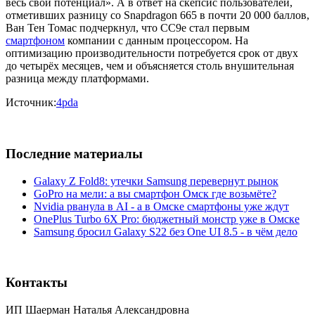
весь свой потенциал». А в ответ на скепсис пользователей,
отметивших разницу со Snapdragon 665 в почти 20 000 баллов,
Ван Тен Томас подчеркнул, что CC9e стал первым
смартфоном
компании с данным процессором. На
оптимизацию производительности потребуется срок от двух
до четырёх месяцев, чем и объясняется столь внушительная
разница между платформами.
Источник:
4pda
Последние материалы
Galaxy Z Fold8: утечки Samsung перевернут рынок
GoPro на мели: а вы смартфон Омск где возьмёте?
Nvidia рванула в AI - а в Омске смартфоны уже ждут
OnePlus Turbo 6X Pro: бюджетный монстр уже в Омске
Samsung бросил Galaxy S22 без One UI 8.5 - в чём дело
Контакты
ИП Шаерман Наталья Александровна