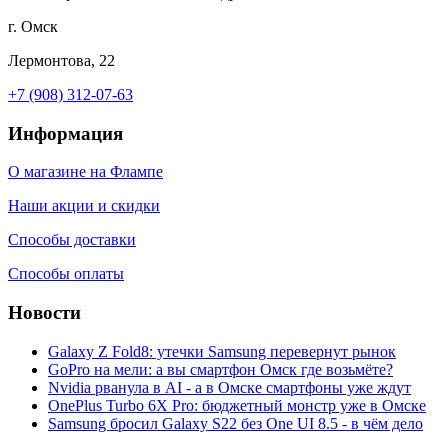
г. Омск
Лермонтова, 22
+7 (908) 312-07-63
Информация
О магазине на Флампе
Наши акции и скидки
Способы доставки
Способы оплаты
Новости
Galaxy Z Fold8: утечки Samsung перевернут рынок
GoPro на мели: а вы смартфон Омск где возьмёте?
Nvidia рванула в AI - а в Омске смартфоны уже ждут
OnePlus Turbo 6X Pro: бюджетный монстр уже в Омске
Samsung бросил Galaxy S22 без One UI 8.5 - в чём дело