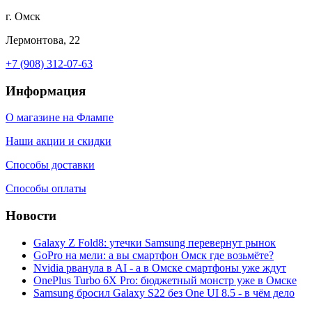
г. Омск
Лермонтова, 22
+7 (908) 312-07-63
Информация
О магазине на Флампе
Наши акции и скидки
Способы доставки
Способы оплаты
Новости
Galaxy Z Fold8: утечки Samsung перевернут рынок
GoPro на мели: а вы смартфон Омск где возьмёте?
Nvidia рванула в AI - а в Омске смартфоны уже ждут
OnePlus Turbo 6X Pro: бюджетный монстр уже в Омске
Samsung бросил Galaxy S22 без One UI 8.5 - в чём дело