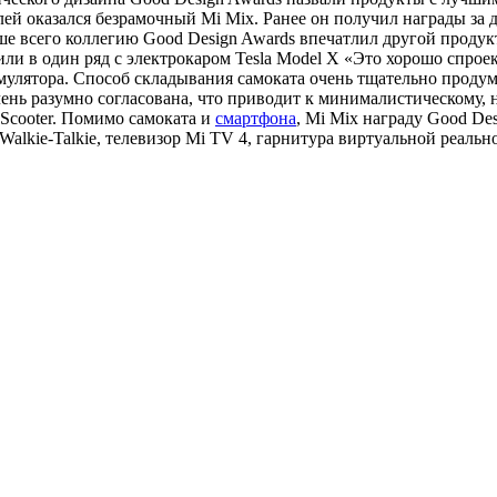
лей оказался безрамочный Mi Mix. Ранее он получил награды за 
больше всего коллегию Good Design Awards впечатлил другой прод
авили в один ряд с электрокаром Tesla Model X «Это хорошо спро
улятора. Способ складывания самоката очень тщательно продума
чень разумно согласована, что приводит к минималистическому, 
 Scooter. Помимо самоката и
смартфона
, Mi Mix награду Good De
i Walkie-Talkie, телевизор Mi TV 4, гарнитура виртуальной реаль