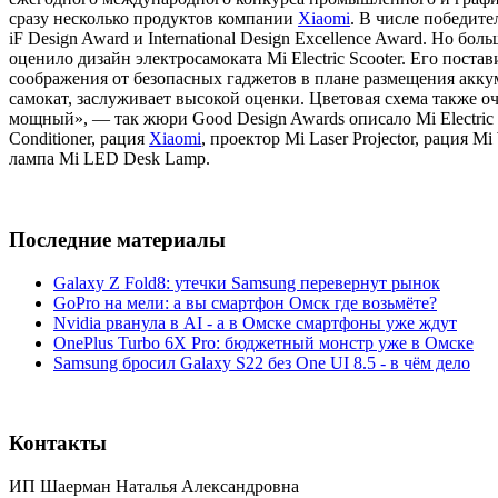
сразу несколько продуктов компании
Xiaomi
. В числе победите
iF Design Award и International Design Excellence Award. Но 
оценило дизайн электросамоката Mi Electric Scooter. Его пост
соображения от безопасных гаджетов в плане размещения аккум
самокат, заслуживает высокой оценки. Цветовая схема также о
мощный», — так жюри Good Design Awards описало Mi Electric
Conditioner, рация
Xiaomi
, проектор Mi Laser Projector, рация M
лампа Mi LED Desk Lamp.
Последние материалы
Galaxy Z Fold8: утечки Samsung перевернут рынок
GoPro на мели: а вы смартфон Омск где возьмёте?
Nvidia рванула в AI - а в Омске смартфоны уже ждут
OnePlus Turbo 6X Pro: бюджетный монстр уже в Омске
Samsung бросил Galaxy S22 без One UI 8.5 - в чём дело
Контакты
ИП Шаерман Наталья Александровна