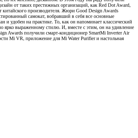
дизайн от таких престижных организаций, как Red Dot Award,
укт китайского производителя. Жюри Good Design Awards
ектированный самокат, вобравший в себя все основные
н и удобен на практике. То, как он напоминает классический
но ярко выраженному стилю. И, вместе с этим, он на удивление
sign Awards получили смарт-кондиционер SmartMi Inverter Air
ности Mi VR, приложение для Mi Water Purifier и настольная