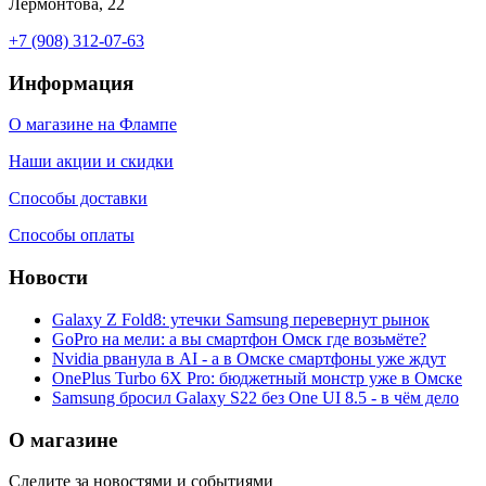
Лермонтова, 22
+7 (908) 312-07-63
Информация
О магазине на Флампе
Наши акции и скидки
Способы доставки
Способы оплаты
Новости
Galaxy Z Fold8: утечки Samsung перевернут рынок
GoPro на мели: а вы смартфон Омск где возьмёте?
Nvidia рванула в AI - а в Омске смартфоны уже ждут
OnePlus Turbo 6X Pro: бюджетный монстр уже в Омске
Samsung бросил Galaxy S22 без One UI 8.5 - в чём дело
О магазине
Следите за новостями и событиями