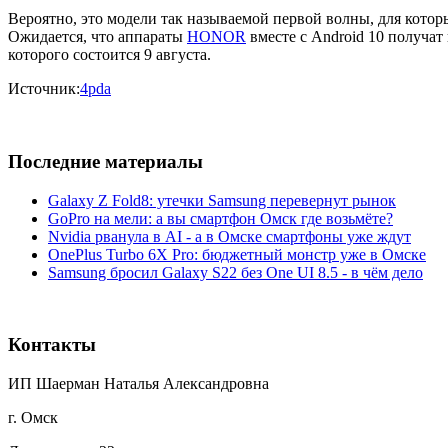
Вероятно, это модели так называемой первой волны, для кото
Ожидается, что аппараты
HONOR
вместе с Android 10 получат
которого состоится 9 августа.
Источник:
4pda
Последние материалы
Galaxy Z Fold8: утечки Samsung перевернут рынок
GoPro на мели: а вы смартфон Омск где возьмёте?
Nvidia рванула в AI - а в Омске смартфоны уже ждут
OnePlus Turbo 6X Pro: бюджетный монстр уже в Омске
Samsung бросил Galaxy S22 без One UI 8.5 - в чём дело
Контакты
ИП Шаерман Наталья Александровна
г. Омск