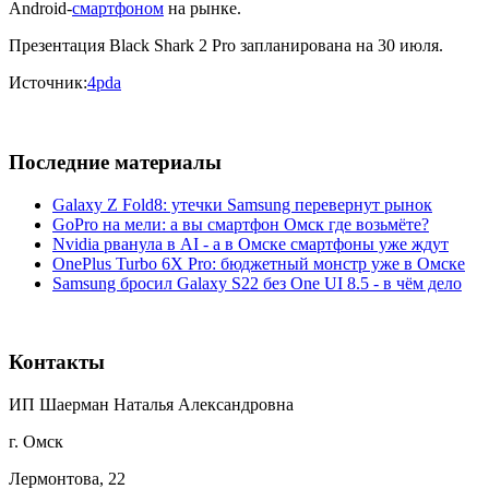
Android-
смартфоном
на рынке.
Презентация Black Shark 2 Pro запланирована на 30 июля.
Источник:
4pda
Последние материалы
Galaxy Z Fold8: утечки Samsung перевернут рынок
GoPro на мели: а вы смартфон Омск где возьмёте?
Nvidia рванула в AI - а в Омске смартфоны уже ждут
OnePlus Turbo 6X Pro: бюджетный монстр уже в Омске
Samsung бросил Galaxy S22 без One UI 8.5 - в чём дело
Контакты
ИП Шаерман Наталья Александровна
г. Омск
Лермонтова, 22