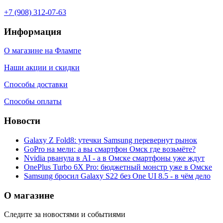
+7 (908) 312-07-63
Информация
О магазине на Флампе
Наши акции и скидки
Способы доставки
Способы оплаты
Новости
Galaxy Z Fold8: утечки Samsung перевернут рынок
GoPro на мели: а вы смартфон Омск где возьмёте?
Nvidia рванула в AI - а в Омске смартфоны уже ждут
OnePlus Turbo 6X Pro: бюджетный монстр уже в Омске
Samsung бросил Galaxy S22 без One UI 8.5 - в чём дело
О магазине
Следите за новостями и событиями