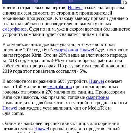
По
мнению отраслевых экспертов,
Huawei
озадачена вопросом
снижения зависимости от сторонних производителей
мобильных процессоров. К такому выводу привели данные о
планах китайского производителя по выпуску новых
смартфонов
. Судя по ним, уже в скором времени большинство
устройств компании будет оснащаться чипами Kirin.
В опубликованном докладе указано, что уже во второй
половине 2019 года 60%
смартфонов
Huawei
будет построено
на платформе Kirin. Это на 20% выше аналогичного периода
за 2018 год, когда лишь 40% устройств бренда работали на
собственных процессорах. По результатам первой половины
2019 года этот показатель составлял 45%.
В абсолютном выражении 60% устройств
Huawei
означает
около 150 миллионов
смартфонов
при запланированных
годовых отгрузках в 270 миллионов единиц. Процессорами
Kirin оснащаются, как правило, топовые
смартфоны
компании, а вот для бюджетных и устройств среднего класса
Huawei
вынуждена устанавливать чип от MediaTek и
Qualcomm.
Одним из наиболее перспективных чипов для обретения
независимости
Huawei
признан недавно представленный