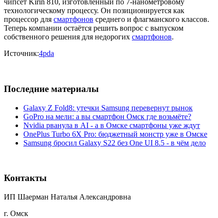
чипсет Kirin 810, изготовленный по 7-нанометровому
технологическому процессу. Он позиционируется как
процессор для
смартфонов
среднего и флагманского классов.
Теперь компании остаётся решить вопрос с выпуском
собственного решения для недорогих
смартфонов
.
Источник:
4pda
Последние материалы
Galaxy Z Fold8: утечки Samsung перевернут рынок
GoPro на мели: а вы смартфон Омск где возьмёте?
Nvidia рванула в AI - а в Омске смартфоны уже ждут
OnePlus Turbo 6X Pro: бюджетный монстр уже в Омске
Samsung бросил Galaxy S22 без One UI 8.5 - в чём дело
Контакты
ИП Шаерман Наталья Александровна
г. Омск