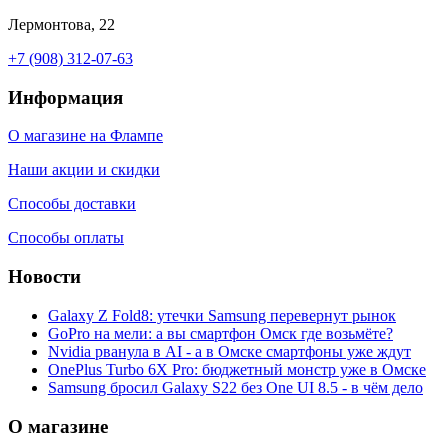
Лермонтова, 22
+7 (908) 312-07-63
Информация
О магазине на Флампе
Наши акции и скидки
Способы доставки
Способы оплаты
Новости
Galaxy Z Fold8: утечки Samsung перевернут рынок
GoPro на мели: а вы смартфон Омск где возьмёте?
Nvidia рванула в AI - а в Омске смартфоны уже ждут
OnePlus Turbo 6X Pro: бюджетный монстр уже в Омске
Samsung бросил Galaxy S22 без One UI 8.5 - в чём дело
О магазине