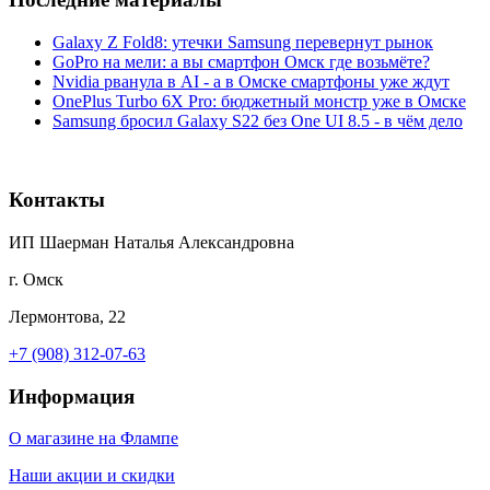
Galaxy Z Fold8: утечки Samsung перевернут рынок
GoPro на мели: а вы смартфон Омск где возьмёте?
Nvidia рванула в AI - а в Омске смартфоны уже ждут
OnePlus Turbo 6X Pro: бюджетный монстр уже в Омске
Samsung бросил Galaxy S22 без One UI 8.5 - в чём дело
Контакты
ИП Шаерман Наталья Александровна
г. Омск
Лермонтова, 22
+7 (908) 312-07-63
Информация
О магазине на Флампе
Наши акции и скидки