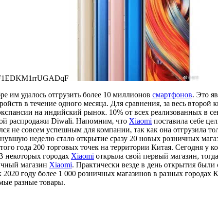
ре им удалось отгрузить более 10 миллионов
смартфонов
. Это я
тройств в течение одного месяца. Для сравнения, за весь второй 
 экспансии на индийский рынок. 10% от всех реализованных в с
ой распродажи Diwali. Напомним, что
Xiaomi
поставила себе це
лся не совсем успешным для компании, так как она отгрузила т
нувшую неделю стало открытие сразу 20 новых розничных магаз
того года 200 торговых точек на территории Китая. Сегодня у к
 В некоторых городах
Xiaomi
открыла свой первый магазин, тогда
ничный магазин
Xiaomi
. Практически везде в день открытия был
 2020 году более 1 000 розничных магазинов в разных городах 
мые разные товары.