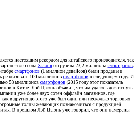
вляется настоящим рекордом для китайского производителя, так
квартал этого года
Xiaomi
отгрузила 23,2 миллиона
смартфонов
.
ентябре
смартфонов
(1 миллион девайсов) были проданы в
ль реализовать 100 миллионов
смартфонов
в следующем году. И
олько 58 миллионов
смартфонов
(2015 году этот показатель
инов в Китае. Лэй Цзюнь объявил, что им удалось достигнуть
омпании уже более двух сотен оффлайн-магазинов, где
 как в других до этого уже был один или несколько торговых
и огромные толпы желающих познакомиться с продукцией
Китая. В прошлом Лэй Цзюнь уже говорил, что они намерены