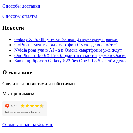
Способы доставки
Способы оплаты
Новости
Galaxy Z Fold8: утечки Samsung перевернут рынок
GoPro на мели: а вы смартфон Омск где возьмёте?
Nvidia рванула в AI - а в Омске смартфоны уже ждут
OnePlus Turbo 6X Pro: бюджетный монстр уже в Омске
Samsung бросил Galaxy S22 без One UI 8.5 - в чём дело
О магазине
Следите за новостями и событиями
Мы принимаем
Отзывы о нас на Флампе