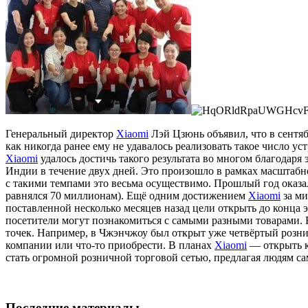
Генеральный директор
Xiaomi
Лэй Цзюнь объявил, что в сентяб
как никогда ранее ему не удавалось реализовать такое число ус
Xiaomi
удалось достичь такого результата во многом благодаря
Индии в течение двух дней. Это произошло в рамках масштабн
с такими темпами это весьма осуществимо. Прошлый год оказа
равнялся 70 миллионам). Ещё одним достижением
Xiaomi
за ми
поставленной несколько месяцев назад цели открыть до конца э
посетители могут познакомиться с самыми разными товарами.
точек. Например, в Чжэнчжоу был открыт уже четвёртый роз
компании или что-то приобрести. В планах
Xiaomi
— открыть к
стать огромной розничной торговой сетью, предлагая людям са
Последние материалы