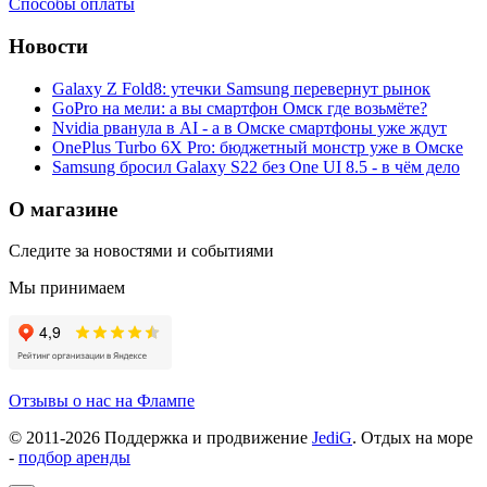
Способы оплаты
Новости
Galaxy Z Fold8: утечки Samsung перевернут рынок
GoPro на мели: а вы смартфон Омск где возьмёте?
Nvidia рванула в AI - а в Омске смартфоны уже ждут
OnePlus Turbo 6X Pro: бюджетный монстр уже в Омске
Samsung бросил Galaxy S22 без One UI 8.5 - в чём дело
О магазине
Следите за новостями и событиями
Мы принимаем
Отзывы о нас на Флампе
© 2011-
2026
Поддержка и продвижение
JediG
. Отдых на море
-
подбор аренды