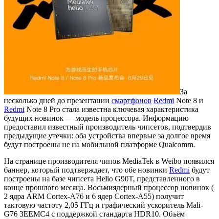
За
несколько дней до презентации
смартфонов
Redmi
Note 8 и
Redmi
Note 8 Pro стала известна ключевая характеристика
будущих новинок — модель процессора. Информацию
предоставил известный производитель чипсетов, подтвердив
предыдущие утечки: оба устройства впервые за долгое время
будут построены не на мобильной платформе Qualcomm.
На странице производителя чипов MediaTek в Weibo появился
баннер, который подтверждает, что обе новинки
Redmi
будут
построены на базе чипсета Helio G90T, представленного в
конце прошлого месяца. Восьмиядерный процессор новинок (
2 ядра ARM Cortex-A76 и 6 ядер Cortex-A55) получит
тактовую частоту 2,05 ГГц и графический ускоритель Mali-
G76 3EEMC4 с поддержкой стандарта HDR10. Объём