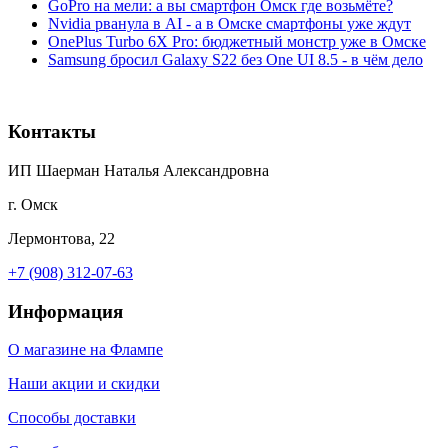
GoPro на мели: а вы смартфон Омск где возьмёте?
Nvidia рванула в AI - а в Омске смартфоны уже ждут
OnePlus Turbo 6X Pro: бюджетный монстр уже в Омске
Samsung бросил Galaxy S22 без One UI 8.5 - в чём дело
Контакты
ИП Шаерман Наталья Александровна
г. Омск
Лермонтова, 22
+7 (908) 312-07-63
Информация
О магазине на Флампе
Наши акции и скидки
Способы доставки