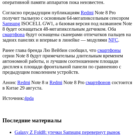
оперативной памяти аппаратов пока неизвестен.
Согласно предыдущим публикациям
Redmi
Note 8 Pro
получит тыльную с основным 64-мегапиксельным сенсором
Samsung
ISOCELL GW1, а базовая версия под названием Note
8 будет оснащаться 48-мегапиксельным датчиком. Оба
смартфона
будут оснащены сканерами отпечатков пальцев на
задних панелях и впервые в линейке — модулями
NFC
.
Ранее глава бренда Лю Вейбин сообщил, что
смартфоны
серии Note 8 будут примечательны длительным временем
автономной работы, и лучшим соотношением площади
дисплея к площади фронтальной панели по сравнению с
предыдущим поколением устройств.
Анонс
Redmi
Note 8 и
Redmi
Note 8 Pro
смартфонов
состоится
в Китае 29 августа.
Источник:
4pda
Последние материалы
Galaxy Z Fold8: утечки Samsung перевернут рынок