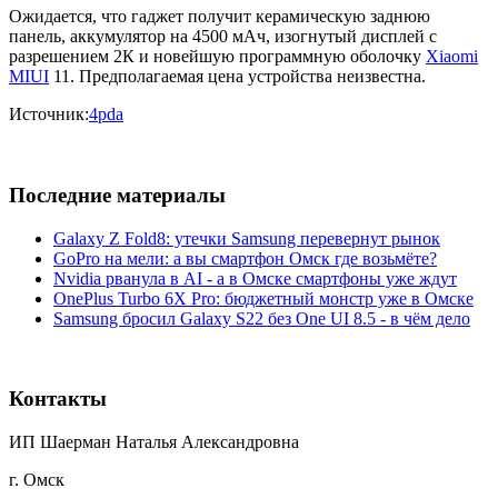
Ожидается, что гаджет получит керамическую заднюю
панель, аккумулятор на 4500 мАч, изогнутый дисплей с
разрешением 2К и новейшую программную оболочку
Xiaomi
MIUI
11. Предполагаемая цена устройства неизвестна.
Источник:
4pda
Последние материалы
Galaxy Z Fold8: утечки Samsung перевернут рынок
GoPro на мели: а вы смартфон Омск где возьмёте?
Nvidia рванула в AI - а в Омске смартфоны уже ждут
OnePlus Turbo 6X Pro: бюджетный монстр уже в Омске
Samsung бросил Galaxy S22 без One UI 8.5 - в чём дело
Контакты
ИП Шаерман Наталья Александровна
г. Омск