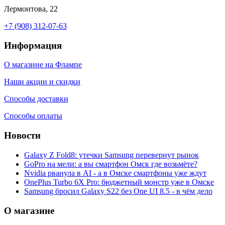
Лермонтова, 22
+7 (908) 312-07-63
Информация
О магазине на Флампе
Наши акции и скидки
Способы доставки
Способы оплаты
Новости
Galaxy Z Fold8: утечки Samsung перевернут рынок
GoPro на мели: а вы смартфон Омск где возьмёте?
Nvidia рванула в AI - а в Омске смартфоны уже ждут
OnePlus Turbo 6X Pro: бюджетный монстр уже в Омске
Samsung бросил Galaxy S22 без One UI 8.5 - в чём дело
О магазине