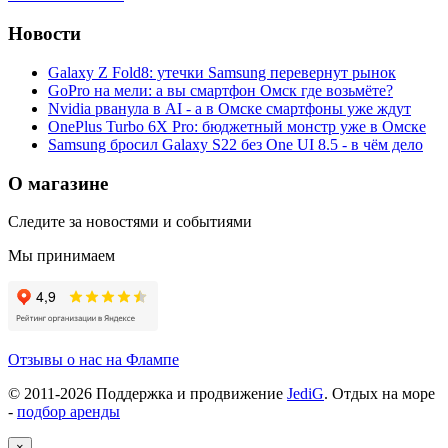
Новости
Galaxy Z Fold8: утечки Samsung перевернут рынок
GoPro на мели: а вы смартфон Омск где возьмёте?
Nvidia рванула в AI - а в Омске смартфоны уже ждут
OnePlus Turbo 6X Pro: бюджетный монстр уже в Омске
Samsung бросил Galaxy S22 без One UI 8.5 - в чём дело
О магазине
Следите за новостями и событиями
Мы принимаем
Отзывы о нас на Флампе
© 2011-
2026
Поддержка и продвижение
JediG
. Отдых на море
-
подбор аренды
×