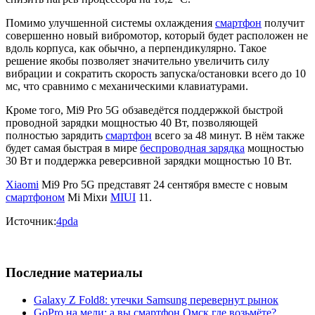
Помимо улучшенной системы охлаждения
смартфон
получит
совершенно новый вибромотор, который будет расположен не
вдоль корпуса, как обычно, а перпендикулярно. Такое
решение якобы позволяет значительно увеличить силу
вибрации и сократить скорость запуска/остановки всего до 10
мс, что сравнимо с механическими клавиатурами.
Кроме того, Mi9 Pro 5G обзаведётся поддержкой быстрой
проводной зарядки мощностью 40 Вт, позволяющей
полностью зарядить
смартфон
всего за 48 минут. В нём также
будет самая быстрая в мире
беспроводная зарядка
мощностью
30 Вт и поддержка реверсивной зарядки мощностью 10 Вт.
Xiaomi
Mi9 Pro 5G представят 24 сентября вместе с новым
смартфоном
Mi Mixи
MIUI
11.
Источник:
4pda
Последние материалы
Galaxy Z Fold8: утечки Samsung перевернут рынок
GoPro на мели: а вы смартфон Омск где возьмёте?