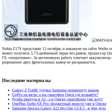
Nubia Z17S представят 12 октября, и накануне на сайте Weibo
может получить 5,73-дюймовый экран без рамок, процессор Qual
ГБ «оперативки». За автономную работу отвечает аккумулятор н
разрешение двух фронтальных камер не раскрывается.
Последние материалы
Galaxy Z Fold8: утечки Samsung перевернут рынок
GoPro на мели: а вы смартфон Омск где возьмёте?
Nvidia рванула в AI - а в Омске смартфоны уже ждут
OnePlus Turbo 6X Pro: бюджетный монстр уже в Омске
Samsung бросил Galaxy S22 без One UI 8.5 - в чём дело