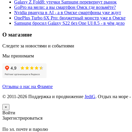
Galaxy Z Fold8: утечки Samsung перевернут рынок
GoPro на мели: а вы смартфон Омск где возьмёте?
Nvidia рванула в AI - а в Омске смартфоны уже ждут
OnePlus Turbo 6X Pro: бюджетный монстр уже в Омске
Samsung бросил Galaxy S22 без One UI 8.5 - в чём дело
О магазине
Следите за новостями и событиями
Мы принимаем
Отзывы о нас на Флампе
© 2011-
2026
Поддержка и продвижение
JediG
. Отдых на море -
×
Войти
Зарегистрироваться
По эл. почте и паролю