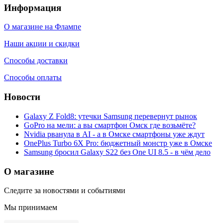
Информация
О магазине на Флампе
Наши акции и скидки
Способы доставки
Способы оплаты
Новости
Galaxy Z Fold8: утечки Samsung перевернут рынок
GoPro на мели: а вы смартфон Омск где возьмёте?
Nvidia рванула в AI - а в Омске смартфоны уже ждут
OnePlus Turbo 6X Pro: бюджетный монстр уже в Омске
Samsung бросил Galaxy S22 без One UI 8.5 - в чём дело
О магазине
Следите за новостями и событиями
Мы принимаем