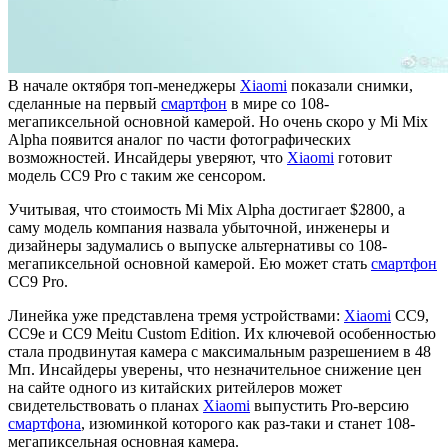
В начале октября топ-менеджеры
Xiaomi
показали снимки,
сделанные на первый
смартфон
в мире со 108-
мегапиксельной основной камерой. Но очень скоро у Mi Mix
Alpha появится аналог по части фотографических
возможностей. Инсайдеры уверяют, что
Xiaomi
готовит
модель CC9 Pro с таким же сенсором.
Учитывая, что стоимость Mi Mix Alpha достигает $2800, а
саму модель компания назвала убыточной, инженеры и
дизайнеры задумались о выпуске альтернативы со 108-
мегапиксельной основной камерой. Ею может стать
смартфон
CC9 Pro.
Линейка уже представлена тремя устройствами:
Xiaomi
CC9,
CC9e и CC9 Meitu Custom Edition. Их ключевой особенностью
стала продвинутая камера с максимальным разрешением в 48
Мп. Инсайдеры уверены, что незначительное снижение цен
на сайте одного из китайских ритейлеров может
свидетельствовать о планах
Xiaomi
выпустить Pro-версию
смартфона
, изюминкой которого как раз-таки и станет 108-
мегапиксельная основная камера.