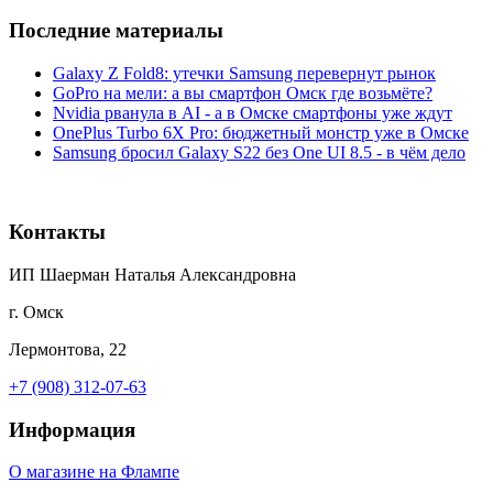
Последние материалы
Galaxy Z Fold8: утечки Samsung перевернут рынок
GoPro на мели: а вы смартфон Омск где возьмёте?
Nvidia рванула в AI - а в Омске смартфоны уже ждут
OnePlus Turbo 6X Pro: бюджетный монстр уже в Омске
Samsung бросил Galaxy S22 без One UI 8.5 - в чём дело
Контакты
ИП Шаерман Наталья Александровна
г. Омск
Лермонтова, 22
+7 (908) 312-07-63
Информация
О магазине на Флампе