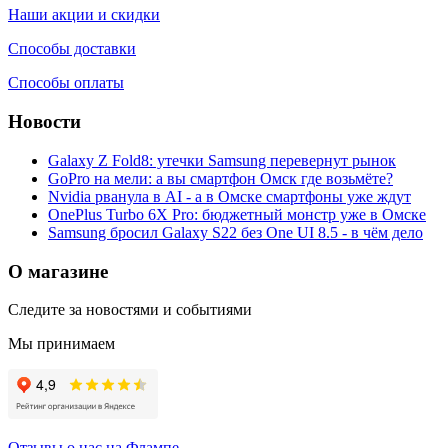
Наши акции и скидки
Способы доставки
Способы оплаты
Новости
Galaxy Z Fold8: утечки Samsung перевернут рынок
GoPro на мели: а вы смартфон Омск где возьмёте?
Nvidia рванула в AI - а в Омске смартфоны уже ждут
OnePlus Turbo 6X Pro: бюджетный монстр уже в Омске
Samsung бросил Galaxy S22 без One UI 8.5 - в чём дело
О магазине
Следите за новостями и событиями
Мы принимаем
Отзывы о нас на Флампе