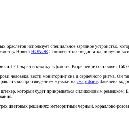
х браслетов использует специальное зарядное устройство, котор
 ремонту. Новый
HONOR
5i лишён этого недостатка, получив воз
ый TFT-экран и кнопку «Домой». Разрешение составляет 160х8
рови человека, вести мониторинг сна и сердечного ритма. Он т
управлять воспроизведением музыки на
смартфоне
. Заявлена вод
й штекер, который будет прикрываться силиконовым ремешком. Ё
вания.
в трёх цветовых решениях: метеоритный чёрный, кораллово-розо