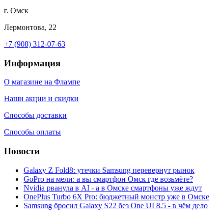
г. Омск
Лермонтова, 22
+7 (908) 312-07-63
Информация
О магазине на Флампе
Наши акции и скидки
Способы доставки
Способы оплаты
Новости
Galaxy Z Fold8: утечки Samsung перевернут рынок
GoPro на мели: а вы смартфон Омск где возьмёте?
Nvidia рванула в AI - а в Омске смартфоны уже ждут
OnePlus Turbo 6X Pro: бюджетный монстр уже в Омске
Samsung бросил Galaxy S22 без One UI 8.5 - в чём дело