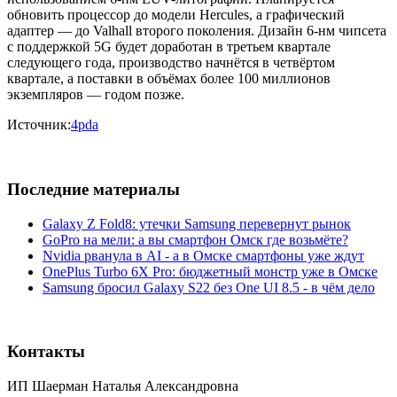
обновить процессор до модели Hercules, а графический
адаптер — до Valhall второго поколения. Дизайн 6-нм чипсета
с поддержкой 5G будет доработан в третьем квартале
следующего года, производство начнётся в четвёртом
квартале, а поставки в объёмах более 100 миллионов
экземпляров — годом позже.
Источник:
4pda
Последние материалы
Galaxy Z Fold8: утечки Samsung перевернут рынок
GoPro на мели: а вы смартфон Омск где возьмёте?
Nvidia рванула в AI - а в Омске смартфоны уже ждут
OnePlus Turbo 6X Pro: бюджетный монстр уже в Омске
Samsung бросил Galaxy S22 без One UI 8.5 - в чём дело
Контакты
ИП Шаерман Наталья Александровна