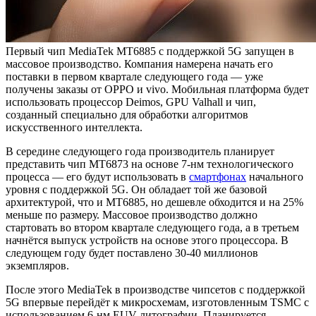
Первый чип MediaTek MT6885 с поддержкой 5G запущен в
массовое производство. Компания намерена начать его
поставки в первом квартале следующего года — уже
получены заказы от OPPO и vivo. Мобильная платформа будет
использовать процессор Deimos, GPU Valhall и чип,
созданный специально для обработки алгоритмов
искусственного интеллекта.
В середине следующего года производитель планирует
представить чип MT6873 на основе 7-нм технологического
процесса — его будут использовать в
смартфонах
начального
уровня с поддержкой 5G. Он обладает той же базовой
архитектурой, что и MT6885, но дешевле обходится и на 25%
меньше по размеру. Массовое производство должно
стартовать во втором квартале следующего года, а в третьем
начнётся выпуск устройств на основе этого процессора. В
следующем году будет поставлено 30-40 миллионов
экземпляров.
После этого MediaTek в производстве чипсетов с поддержкой
5G впервые перейдёт к микросхемам, изготовленным TSMC с
использованием 6-нм EUV-литографии. Планируется