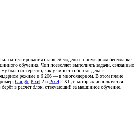
ультаты тестирования старшей модели в популярном бенчмарке
ашинного обучения. Чип позволяет выполнять задачи, связанные
му было интересно, как у чипсета обстоят дела с
ноядерном режиме и 6 206 — в многоядерном. В этом плане
пример,
Google
Pixel
2 и
Pixel
2 XL, в которых используется
берёт в расчёт блок, отвечающий за машинное обучение,