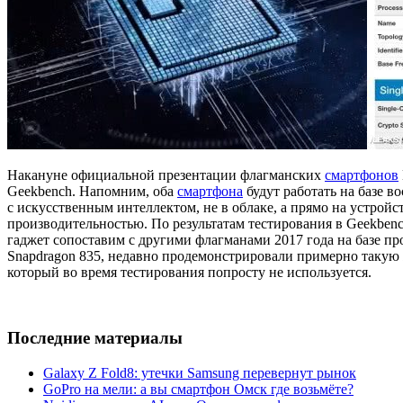
Накануне официальной презентации флагманских
смартфонов
Geekbench. Напомним, оба
смартфона
будут работать на базе в
с искусственным интеллектом, не в облаке, а прямо на устройс
производительностью. По результатам тестирования в Geekbenc
гаджет сопоставим с другими флагманами 2017 года на базе п
Snapdragon 835, недавно продемонстрировали примерно такую 
который во время тестирования попросту не используется.
Последние материалы
Galaxy Z Fold8: утечки Samsung перевернут рынок
GoPro на мели: а вы смартфон Омск где возьмёте?