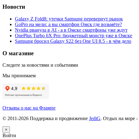
Новости
Galaxy Z Fold8: утечки Samsung перевернут рынок
GoPro на мели: а вы смартфон Омск где возьмёте?
Nvidia рванула в AI - а в Омске смартфоны уже ждут
OnePlus Turbo 6X Pro: бюджетный монстр уже в Омске
Samsung бросил Galaxy S22 без One UI 8.5 - в чём дело
О магазине
Следите за новостями и событиями
Мы принимаем
Отзывы о нас на Флампе
© 2011-
2026
Поддержка и продвижение
JediG
. Отдых на море -
×
Войти