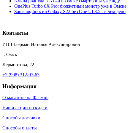
Nvidia рванула в AI - а в Омске смартфоны уже ждут
OnePlus Turbo 6X Pro: бюджетный монстр уже в Омске
Samsung бросил Galaxy S22 без One UI 8.5 - в чём дело
Контакты
ИП Шаерман Наталья Александровна
г. Омск
Лермонтова, 22
+7 (908) 312-07-63
Информация
О магазине на Флампе
Наши акции и скидки
Способы доставки
Способы оплаты