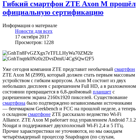
Гибкий смартфон ZTE Axon M прошёл
официальную сертификацию
Информация о материале
Новости для всех
17 октября 2017
Просмотров: 1228
Уже сегодня компания ZTE представит необычный
смартфон
ZTE Axon M (Z999), который должен стать первым массовым
устройством с гибким корпусом. Axon M состоит из двух
небольших дисплеев с разрешением Full HD, а в разложенном
состоянии превращается в 6,8-дюймовый
планшет
с
разрешением экрана 2160х1920 пикселей. Существование
смартфона
было подтверждено независимыми источниками
— бенчмарком Geekbench и FCC на прошлой неделе, а теперь
о складном
смартфоне
ZTE рассказало ведомство Wi-Fi
Alliance. ZTE Axon M работает под управлением Android 7.1.2
Nougat и поддерживает двухполосный Wi-Fi 2,4 и 5 ГГц.
Прочие характеристики не уточняются, но мы ожидаем
четырёхъядерный процессор Snapdragon (по слухам,