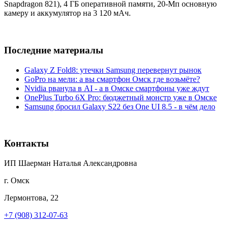
Snapdragon 821), 4 ГБ оперативной памяти, 20-Мп основную
камеру и аккумулятор на 3 120 мАч.
Последние материалы
Galaxy Z Fold8: утечки Samsung перевернут рынок
GoPro на мели: а вы смартфон Омск где возьмёте?
Nvidia рванула в AI - а в Омске смартфоны уже ждут
OnePlus Turbo 6X Pro: бюджетный монстр уже в Омске
Samsung бросил Galaxy S22 без One UI 8.5 - в чём дело
Контакты
ИП Шаерман Наталья Александровна
г. Омск
Лермонтова, 22
+7 (908) 312-07-63