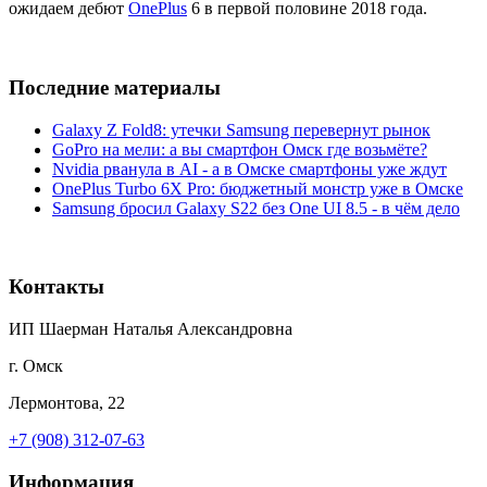
ожидаем дебют
OnePlus
6 в первой половине 2018 года.
Последние материалы
Galaxy Z Fold8: утечки Samsung перевернут рынок
GoPro на мели: а вы смартфон Омск где возьмёте?
Nvidia рванула в AI - а в Омске смартфоны уже ждут
OnePlus Turbo 6X Pro: бюджетный монстр уже в Омске
Samsung бросил Galaxy S22 без One UI 8.5 - в чём дело
Контакты
ИП Шаерман Наталья Александровна
г. Омск
Лермонтова, 22
+7 (908) 312-07-63
Информация