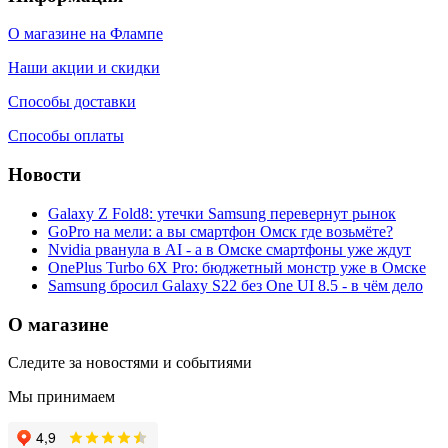
О магазине на Флампе
Наши акции и скидки
Способы доставки
Способы оплаты
Новости
Galaxy Z Fold8: утечки Samsung перевернут рынок
GoPro на мели: а вы смартфон Омск где возьмёте?
Nvidia рванула в AI - а в Омске смартфоны уже ждут
OnePlus Turbo 6X Pro: бюджетный монстр уже в Омске
Samsung бросил Galaxy S22 без One UI 8.5 - в чём дело
О магазине
Следите за новостями и событиями
Мы принимаем