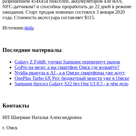
разрешением 454х454 пикселей, аккумулятором 430 мАч,
NFC-датчиком? и способны проработать до 22 дней в режиме
ожидания. Старт продаж новинки состоялся 3 января 2020
года. Стоимость аксессуара составляет $115.
Источник:
4pda
Последние материалы
Galaxy Z Fold8: утечки Samsung перевернут рынок
GoPro на мели: а вы смартфон Омск где возьмёте?
Nvidia рванула в AI - а в Омске смартфоны уже ждут
OnePlus Turbo 6X Pro: бюджетный монстр уже в Омске
Samsung бросил Galaxy S22 без One UI 8.5 - в чём дело
Контакты
ИП Шаерман Наталья Александровна
г. Омск