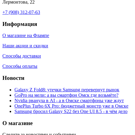
Лермонтова, 22
+7 (908) 312-07-63
Информация
О магазине на Флампе
Наши акции и скидки
Способы доставки
Способы оплаты
Новости
Galaxy Z Fold8: утечки Samsung перевернут рынок
GoPro на мели: а вы смартфон Омск где возьмёте?
Nvidia рванула в AI - а в Омске смартфоны уже ждут
OnePlus Turbo 6X Pro: бюджетный монстр уже в Омске
Samsung бросил Galaxy S22 без One UI 8.5 - в чём дело
О магазине
Следите за новостями и событиями