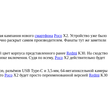
ная кампания нового
смартфона
Poco
X2. Устройство уже было
ично раскрыт самим производителем. Фанаты тут же заметили
 цвет корпуса представленного ранее
Redmi
K30. На сходство
опке включения. Судя по всему,
Poco
X2 действительно будет
on, разъёмов USB Type-C и 3,5-мм, 64-мегапиксельной камеры
что
Poco
X2 будет просто переименованной версией
Redmi
K30