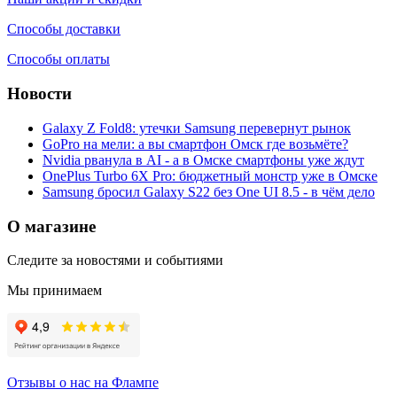
Способы доставки
Способы оплаты
Новости
Galaxy Z Fold8: утечки Samsung перевернут рынок
GoPro на мели: а вы смартфон Омск где возьмёте?
Nvidia рванула в AI - а в Омске смартфоны уже ждут
OnePlus Turbo 6X Pro: бюджетный монстр уже в Омске
Samsung бросил Galaxy S22 без One UI 8.5 - в чём дело
О магазине
Следите за новостями и событиями
Мы принимаем
Отзывы о нас на Флампе