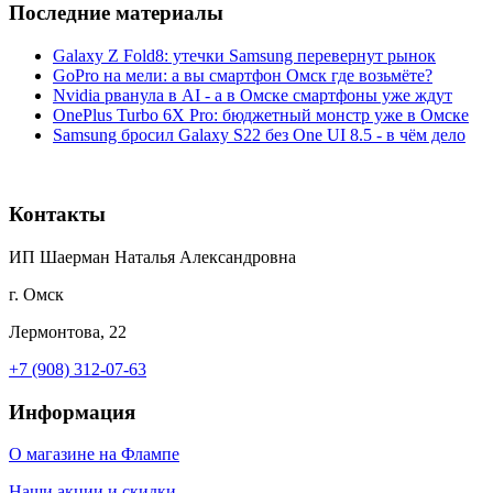
Последние материалы
Galaxy Z Fold8: утечки Samsung перевернут рынок
GoPro на мели: а вы смартфон Омск где возьмёте?
Nvidia рванула в AI - а в Омске смартфоны уже ждут
OnePlus Turbo 6X Pro: бюджетный монстр уже в Омске
Samsung бросил Galaxy S22 без One UI 8.5 - в чём дело
Контакты
ИП Шаерман Наталья Александровна
г. Омск
Лермонтова, 22
+7 (908) 312-07-63
Информация
О магазине на Флампе
Наши акции и скидки