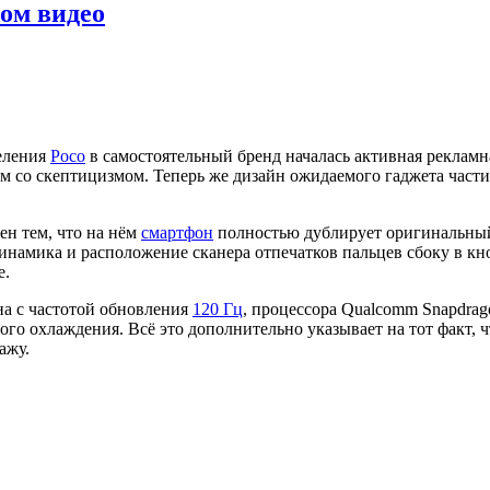
ом видео
еления
Poco
в самостоятельный бренд началась активная реклам
им со скептицизмом. Теперь же дизайн ожидаемого гаджета част
н тем, что на нём
смартфон
полностью дублирует оригинальный
инамика и расположение сканера отпечатков пальцев сбоку в кн
е.
а с частотой обновления
120 Гц
, процессора Qualcomm Snapdrag
го охлаждения. Всё это дополнительно указывает на тот факт, 
ажу.