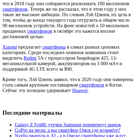
что в 2018 году они собираются реализовать 100 миллионов
смартфонов
. Теперь же он рассказал, что в этом году у них
такие же высокие амбиции. По словам Лэй Цзюня, их цель в
том, чтобы до конца текущего года отгрузить в общем числе
90 миллионов устройств. На фоне новостей о 10 миллионах
проданных
смартфонов
в октябре это кажется вполне
достижимой целью.
Xiaomi
предлагает
смартфоны
в самых разных ценовых
категориях. Среди последних новинок компании стоит
выделить
Redmi
5A с процессором Snapdragon 425, 13-
мегапиксельной камерой, аккумулятором на 3 000 мАч и
поддержкой 4G LTE всего за $90.
Кроме того, Лэй Цзюнь заявил, что к 2020 году они намерены
стать самым крупным поставщиком
смартфонов
в Китае.
Сейчас эту позицию удерживает
Huawei
.
Последние материалы
Galaxy Z Fold8: утечки Samsung перевернут рынок
GoPro на мели: а вы смартфон Омск где возьмёте?
Nvidia рванула в AI - а в Омске смартфоны уже ждут