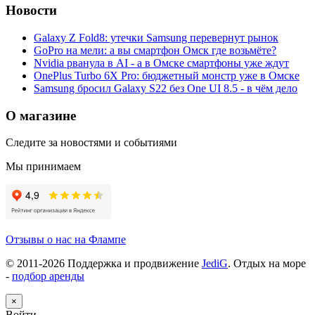
Новости
Galaxy Z Fold8: утечки Samsung перевернут рынок
GoPro на мели: а вы смартфон Омск где возьмёте?
Nvidia рванула в AI - а в Омске смартфоны уже ждут
OnePlus Turbo 6X Pro: бюджетный монстр уже в Омске
Samsung бросил Galaxy S22 без One UI 8.5 - в чём дело
О магазине
Следите за новостями и событиями
Мы принимаем
Отзывы о нас на Флампе
© 2011-
2026
Поддержка и продвижение
JediG
. Отдых на море
-
подбор аренды
×
Войти