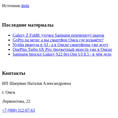
Источник:
4pda
Последние материалы
Galaxy Z Fold8: утечки Samsung перевернут рынок
GoPro на мели: а вы смартфон Омск где возьмёте?
Nvidia рванула в AI - а в Омске смартфоны уже ждут
OnePlus Turbo 6X Pro: бюджетный монстр уже в Омске
Samsung бросил Galaxy S22 без One UI 8.5 - в чём дело
Контакты
ИП Шаерман Наталья Александровна
г. Омск
Лермонтова, 22
+7 (908) 312-07-63