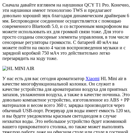
Сначала давайте взглянем на наушники QCY T1 Pro. Конечно,
эти наушники имеют технологию TWS и предлагают
довольно хороший звук благодаря динамическим драйверам 6
мм. Беспроводное соединение осуществляется с помощью
современного Bluetooth 5.0, и со встроенным микрофоном вы
можете использовать их для громкой связи тоже. Для этого
просто созданы сенсорные элементы управления, в том числе
сенсорные регуляторы громкости. С батареей 40 мАч вы
можете пойти на около 4 часов воспроизведения музыки и с
зарядной коробкой 750 мАч это действительно легко
перезарядить на ходу тоже.
У нас есть для вас сегодня ароматизатор
Xiaomi
HL Mini air в
качестве многофункциональной колонки. Он служит в
качестве устройства для ароматерапии воздуха для приятных
запахов, увлажнения воздуха, а также в качестве ночника. Это
довольно компактное устройство, изготовленное из ABS + PP
материалов и весом всего 360 г, зарядка производится через
обычный USB-порт. Резервуар для воды имеет емкость 120 мл,
и вы будете уведомлены красным светодиодом в случае
нехватки воды. Это небольшое устройство будет изюминкой
вашего прикроватного столика, но также может выполнять
тяжелую работу даже на офисном столе или столе в гостиной.