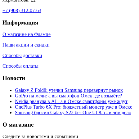
+7 (908) 312-07-63
Информация
О магазине на Флампе
Наши акции и скидки
Способы доставки
Способы оплаты
Новости
Galaxy Z Fold8: утечки Samsung перевернут рынок
GoPro на мели: а вы смартфон Омск где возьмёте?
Nvidia рванула в AI - а в Омске смартфоны уже ждут
OnePlus Turbo 6X Pro: бюджетный монстр уже в Омске
Samsung бросил Galaxy S22 без One UI 8.5 - в чём дело
О магазине
Следите за новостями и событиями