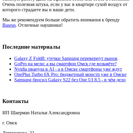
Очень полезная штука, если у вас в квартире сухой воздух от
которого страдаете вы и ваши дети.
Мы же рекомендуем больше обратить внимания к бренду
Baseus
. Отличные наушники!
Последние материалы
Galaxy Z Fold8: утечки Samsung перевернут рынок
GoPro на мели: а вы смартфон Омск где возьмёте?
Nvidia рванула в AI - а в Омске смартфоны уже ждут
OnePlus Turbo 6X Pro: бюджетный монстр уже в Омске
Samsung бросил Galaxy S22 без One UI 8.5 - в чём дело
Контакты
ИП Шаерман Наталья Александровна
г. Омск
Лермонтова, 22