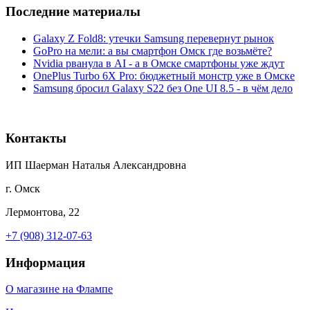
Последние материалы
Galaxy Z Fold8: утечки Samsung перевернут рынок
GoPro на мели: а вы смартфон Омск где возьмёте?
Nvidia рванула в AI - а в Омске смартфоны уже ждут
OnePlus Turbo 6X Pro: бюджетный монстр уже в Омске
Samsung бросил Galaxy S22 без One UI 8.5 - в чём дело
Контакты
ИП Шаерман Наталья Александровна
г. Омск
Лермонтова, 22
+7 (908) 312-07-63
Информация
О магазине на Флампе