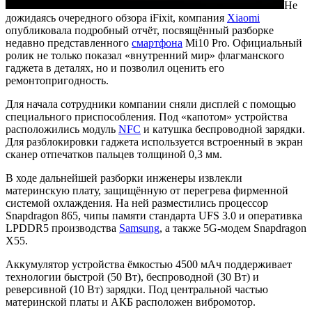
Не
дожидаясь очередного обзора iFixit, компания
Xiaomi
опубликовала подробный отчёт, посвящённый разборке
недавно представленного
смартфона
Mi10 Pro. Официальный
ролик не только показал «внутренний мир» флагманского
гаджета в деталях, но и позволил оценить его
ремонтопригодность.
Для начала сотрудники компании сняли дисплей с помощью
специального приспособления. Под «капотом» устройства
расположились модуль
NFC
и катушка беспроводной зарядки.
Для разблокировки гаджета используется встроенный в экран
сканер отпечатков пальцев толщиной 0,3 мм.
В ходе дальнейшей разборки инженеры извлекли
материнскую плату, защищённую от перегрева фирменной
системой охлаждения. На ней разместились процессор
Snapdragon 865, чипы памяти стандарта UFS 3.0 и оперативка
LPDDR5 производства
Samsung
, а также 5G-модем Snapdragon
X55.
Аккумулятор устройства ёмкостью 4500 мАч поддерживает
технологии быстрой (50 Вт), беспроводной (30 Вт) и
реверсивной (10 Вт) зарядки. Под центральной частью
материнской платы и АКБ расположен вибромотор.