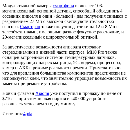
Модуль тыльной камеры
смартфона
включает 108-
мегапиксельный основной датчик, способный объединять 4
соседних пикселя в один «большой» для получения снимков с
разрешением 27 Мп с высокой светочувствительностью
сенсора.
Смартфон
также получил датчики на 12 и 8 Мп с
телеобъективами, имеющими разное фокусное расстояние, и
20-мегапиксельный с широкоугольной оптикой.
За акустические возможности аппарата отвечают
стереодинамики в нижней части корпуса. Mi10 Pro также
оснащён встроенной системой температурных датчиков,
контролирующих нагрев матрицы, 5G-модема, процессора,
камер и АКБ в режиме реального времени. Примечательно,
что для крепления большинства компонентов практически не
используется клей, что значительно упрощает возможность их
замены при ремонте устройства.
Новый флагман
Xiaomi
уже поступил в продажу по цене от
$716 — при этом первая партия из 40 000 устройств
разошлась менее чем за одну минуту.
Источник:
4pda