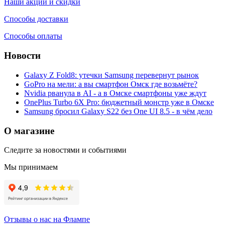
Наши акции и скидки
Способы доставки
Способы оплаты
Новости
Galaxy Z Fold8: утечки Samsung перевернут рынок
GoPro на мели: а вы смартфон Омск где возьмёте?
Nvidia рванула в AI - а в Омске смартфоны уже ждут
OnePlus Turbo 6X Pro: бюджетный монстр уже в Омске
Samsung бросил Galaxy S22 без One UI 8.5 - в чём дело
О магазине
Следите за новостями и событиями
Мы принимаем
Отзывы о нас на Флампе