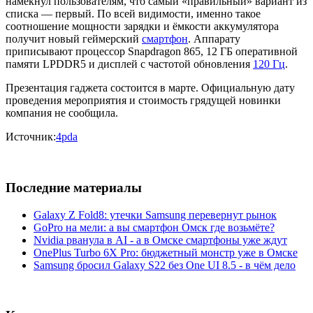
намекнул пользователям, что самый «правильный» вариант из
списка — первый. По всей видимости, именно такое
соотношение мощности зарядки и ёмкости аккумулятора
получит новый геймерский
смартфон
. Аппарату
приписывают процессор Snapdragon 865, 12 ГБ оперативной
памяти LPDDR5 и дисплей с частотой обновления
120 Гц
.
Презентация гаджета состоится в марте. Официальную дату
проведения мероприятия и стоимость грядущей новинки
компания не сообщила.
Источник:
4pda
Последние материалы
Galaxy Z Fold8: утечки Samsung перевернут рынок
GoPro на мели: а вы смартфон Омск где возьмёте?
Nvidia рванула в AI - а в Омске смартфоны уже ждут
OnePlus Turbo 6X Pro: бюджетный монстр уже в Омске
Samsung бросил Galaxy S22 без One UI 8.5 - в чём дело