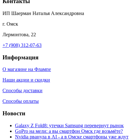
Контакты
ИП Шаерман Наталья Александровна
г. Омск
Лермонтова, 22
+7 (908) 312-07-63
Информация
О магазине на Флампе
Наши акции и скидки
Способы доставки
Способы оплаты
Новости
Galaxy Z Fold8: утечки Samsung перевернут рынок
GoPro на мели: а вы смартфон Омск где возьмёте?
Nvidia рванула в AI - а в Омске смартфоны уже ждут