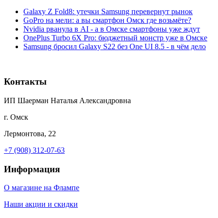
Galaxy Z Fold8: утечки Samsung перевернут рынок
GoPro на мели: а вы смартфон Омск где возьмёте?
Nvidia рванула в AI - а в Омске смартфоны уже ждут
OnePlus Turbo 6X Pro: бюджетный монстр уже в Омске
Samsung бросил Galaxy S22 без One UI 8.5 - в чём дело
Контакты
ИП Шаерман Наталья Александровна
г. Омск
Лермонтова, 22
+7 (908) 312-07-63
Информация
О магазине на Флампе
Наши акции и скидки