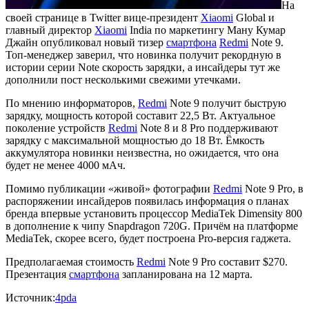
На
своей странице в Twitter вице-президент
Xiaomi
Global и
главный директор
Xiaomi
India по маркетингу Ману Кумар
Джайн опубликовал новый тизер
смартфона
Redmi
Note 9.
Топ-менеджер заверил, что новинка получит рекордную в
истории серии Note скорость зарядки, а инсайдеры тут же
дополнили пост несколькими свежими утечками.
По мнению информаторов,
Redmi
Note 9 получит быструю
зарядку, мощность которой составит 22,5 Вт. Актуальное
поколение устройств
Redmi
Note 8 и 8 Pro поддерживают
зарядку с максимальной мощностью до 18 Вт. Ёмкость
аккумулятора новинки неизвестна, но ожидается, что она
будет не менее 4000 мАч.
Помимо публикации «живой» фотографии
Redmi
Note 9 Pro, в
распоряжении инсайдеров появилась информация о планах
бренда впервые установить процессор MediaTek Dimensity 800
в дополнение к чипу Snapdragon 720G. Причём на платформе
MediaTek, скорее всего, будет построена Pro-версия гаджета.
Предполагаемая стоимость
Redmi
Note 9 Pro составит $270.
Презентация
смартфона
запланирована на 12 марта.
Источник:
4pda