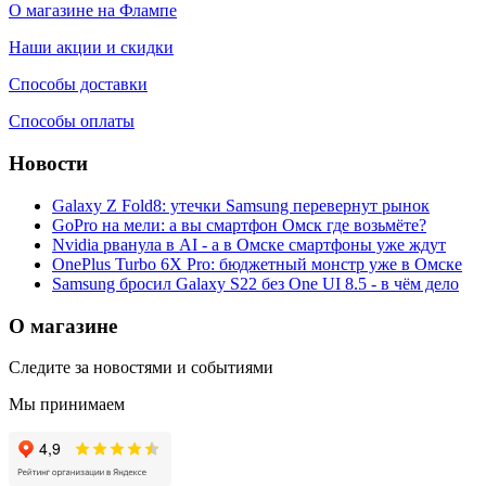
О магазине на Флампе
Наши акции и скидки
Способы доставки
Способы оплаты
Новости
Galaxy Z Fold8: утечки Samsung перевернут рынок
GoPro на мели: а вы смартфон Омск где возьмёте?
Nvidia рванула в AI - а в Омске смартфоны уже ждут
OnePlus Turbo 6X Pro: бюджетный монстр уже в Омске
Samsung бросил Galaxy S22 без One UI 8.5 - в чём дело
О магазине
Следите за новостями и событиями
Мы принимаем