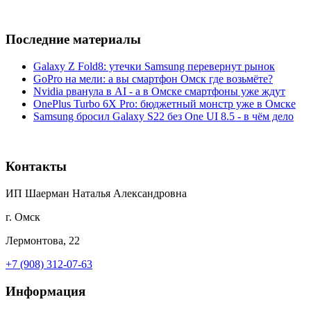
Последние материалы
Galaxy Z Fold8: утечки Samsung перевернут рынок
GoPro на мели: а вы смартфон Омск где возьмёте?
Nvidia рванула в AI - а в Омске смартфоны уже ждут
OnePlus Turbo 6X Pro: бюджетный монстр уже в Омске
Samsung бросил Galaxy S22 без One UI 8.5 - в чём дело
Контакты
ИП Шаерман Наталья Александровна
г. Омск
Лермонтова, 22
+7 (908) 312-07-63
Информация