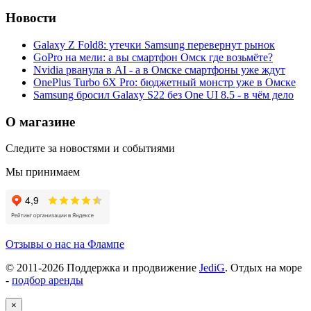
Новости
Galaxy Z Fold8: утечки Samsung перевернут рынок
GoPro на мели: а вы смартфон Омск где возьмёте?
Nvidia рванула в AI - а в Омске смартфоны уже ждут
OnePlus Turbo 6X Pro: бюджетный монстр уже в Омске
Samsung бросил Galaxy S22 без One UI 8.5 - в чём дело
О магазине
Следите за новостями и событиями
Мы принимаем
Отзывы о нас на Флампе
© 2011-
2026
Поддержка и продвижение
JediG
. Отдых на море
-
подбор аренды
×