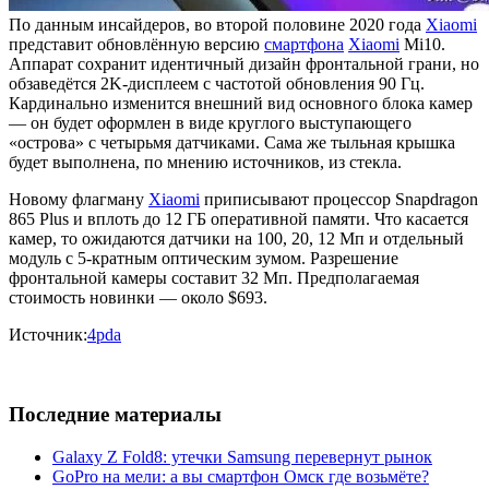
По данным инсайдеров, во второй половине 2020 года
Xiaomi
представит обновлённую версию
смартфона
Xiaomi
Mi10.
Аппарат сохранит идентичный дизайн фронтальной грани, но
обзаведётся 2K-дисплеем с частотой обновления 90 Гц.
Кардинально изменится внешний вид основного блока камер
— он будет оформлен в виде круглого выступающего
«острова» с четырьмя датчиками. Сама же тыльная крышка
будет выполнена, по мнению источников, из стекла.
Новому флагману
Xiaomi
приписывают процессор Snapdragon
865 Plus и вплоть до 12 ГБ оперативной памяти. Что касается
камер, то ожидаются датчики на 100, 20, 12 Мп и отдельный
модуль с 5-кратным оптическим зумом. Разрешение
фронтальной камеры составит 32 Мп. Предполагаемая
стоимость новинки — около $693.
Источник:
4pda
Последние материалы
Galaxy Z Fold8: утечки Samsung перевернут рынок
GoPro на мели: а вы смартфон Омск где возьмёте?