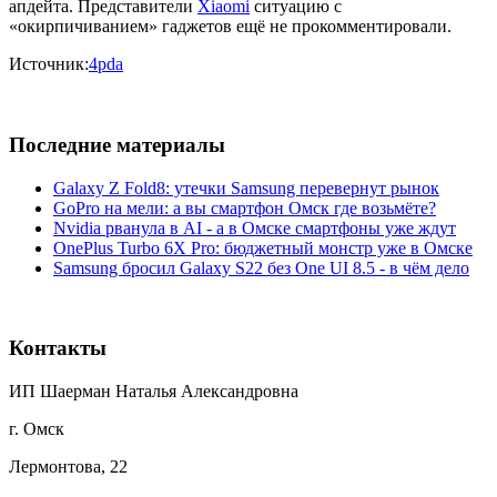
апдейта. Представители
Xiaomi
ситуацию с
«окирпичиванием» гаджетов ещё не прокомментировали.
Источник:
4pda
Последние материалы
Galaxy Z Fold8: утечки Samsung перевернут рынок
GoPro на мели: а вы смартфон Омск где возьмёте?
Nvidia рванула в AI - а в Омске смартфоны уже ждут
OnePlus Turbo 6X Pro: бюджетный монстр уже в Омске
Samsung бросил Galaxy S22 без One UI 8.5 - в чём дело
Контакты
ИП Шаерман Наталья Александровна
г. Омск
Лермонтова, 22