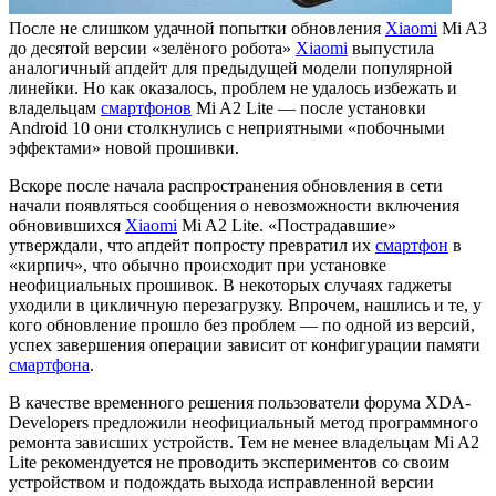
После не слишком удачной попытки обновления
Xiaomi
Mi A3
до десятой версии «зелёного робота»
Xiaomi
выпустила
аналогичный апдейт для предыдущей модели популярной
линейки. Но как оказалось, проблем не удалось избежать и
владельцам
смартфонов
Mi A2 Lite — после установки
Android 10 они столкнулись с неприятными «побочными
эффектами» новой прошивки.
Вскоре после начала распространения обновления в сети
начали появляться сообщения о невозможности включения
обновившихся
Xiaomi
Mi A2 Lite. «Пострадавшие»
утверждали, что апдейт попросту превратил их
смартфон
в
«кирпич», что обычно происходит при установке
неофициальных прошивок. В некоторых случаях гаджеты
уходили в цикличную перезагрузку. Впрочем, нашлись и те, у
кого обновление прошло без проблем — по одной из версий,
успех завершения операции зависит от конфигурации памяти
смартфона
.
В качестве временного решения пользователи форума XDA-
Developers предложили неофициальный метод программного
ремонта зависших устройств. Тем не менее владельцам Mi A2
Lite рекомендуется не проводить экспериментов со своим
устройством и подождать выхода исправленной версии