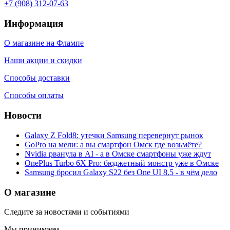
+7 (908) 312-07-63
Информация
О магазине на Флампе
Наши акции и скидки
Способы доставки
Способы оплаты
Новости
Galaxy Z Fold8: утечки Samsung перевернут рынок
GoPro на мели: а вы смартфон Омск где возьмёте?
Nvidia рванула в AI - а в Омске смартфоны уже ждут
OnePlus Turbo 6X Pro: бюджетный монстр уже в Омске
Samsung бросил Galaxy S22 без One UI 8.5 - в чём дело
О магазине
Следите за новостями и событиями
Мы принимаем