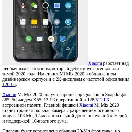
Xiaomi
работает над
необычным флагманом, который дебютирует осенью или
зимой 2020 года. Им станет Mi Mix 2020 в обновлённом
дизайнерском корпусе и с 2К-дисплеем с частотой обновления
120 Гц
.
Xiaomi
Mi Mix 2020 получит процессор Qualcomm Snapdragon
865, 5G-модем X55, 12 ГБ оперативной и 128/
512 ГБ
встроенной памяти. Главной фишкой
Xiaomi
Mi Mix 2020
станет тройная тыльная камера с разрешением основного
модуля 108 Мп, 12-мегапиксельной дополнительной камерой
и поддержкой 10-кратного зума.
Спереди будет установлена обычная 20-Мп фронталка, но