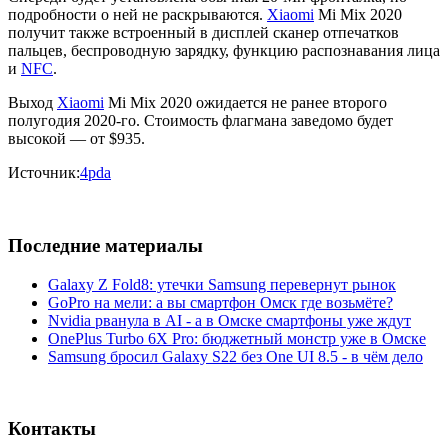
подробности о ней не раскрываются.
Xiaomi
Mi Mix 2020
получит также встроенный в дисплей сканер отпечатков
пальцев, беспроводную зарядку, функцию распознавания лица
и
NFC
.
Выход
Xiaomi
Mi Mix 2020 ожидается не ранее второго
полугодия 2020-го. Стоимость флагмана заведомо будет
высокой — от $935.
Источник:
4pda
Последние материалы
Galaxy Z Fold8: утечки Samsung перевернут рынок
GoPro на мели: а вы смартфон Омск где возьмёте?
Nvidia рванула в AI - а в Омске смартфоны уже ждут
OnePlus Turbo 6X Pro: бюджетный монстр уже в Омске
Samsung бросил Galaxy S22 без One UI 8.5 - в чём дело
Контакты