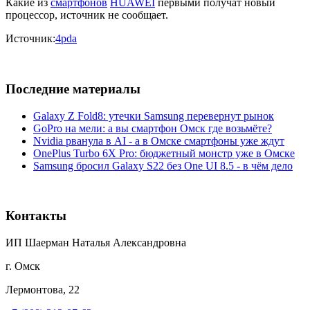
Какие из
смартфонов
HUAWEI
первыми получат новый
процессор, источник не сообщает.
Источник:
4pda
Последние материалы
Galaxy Z Fold8: утечки Samsung перевернут рынок
GoPro на мели: а вы смартфон Омск где возьмёте?
Nvidia рванула в AI - а в Омске смартфоны уже ждут
OnePlus Turbo 6X Pro: бюджетный монстр уже в Омске
Samsung бросил Galaxy S22 без One UI 8.5 - в чём дело
Контакты
ИП Шаерман Наталья Александровна
г. Омск
Лермонтова, 22