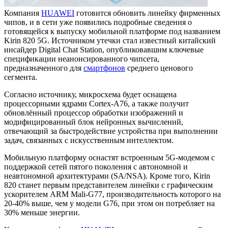
Компания
HUAWEI
готовится обновить линейку фирменных
чипов, и в сети уже появились подробные сведения о
готовящейся к выпуску мобильной платформе под названием
Kirin 820 5G. Источником утечки стал известный китайский
инсайдер Digital Chat Station, опубликовавшим ключевые
спецификации неанонсированного чипсета,
предназначенного для
смартфонов
среднего ценового
сегмента.
Согласно источнику, микросхема будет оснащена
процессорными ядрами Cortex-A76, а также получит
обновлённый процессор обработки изображений и
модифицированный блок нейронных вычислений,
отвечающий за быстродействие устройства при выполнении
задач, связанных с искусственным интеллектом.
Мобильную платформу оснастят встроенным 5G-модемом с
поддержкой сетей пятого поколения с автономной и
неавтономной архитектурами (SA/NSA). Кроме того, Kirin
820 станет первым представителем линейки с графическим
ускорителем ARM Mali-G77, производительность которого на
20-40% выше, чем у модели G76, при этом он потребляет на
30% меньше энергии.