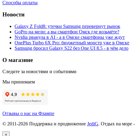
Способы оплаты
Новости
Galaxy Z Fold8: утечки Samsung перевернут рынок
GoPro на мели: а вы смартфон Омск где возьмёте?
Nvidia рванула в AI - а в Омске смартфоны уже ждут
OnePlus Turbo 6X Pro: бюджетный монстр уже в Омске
Samsung бросил Galaxy S22 без One UI 8.5 - в чём дело
О магазине
Следите за новостями и событиями
Мы принимаем
Отзывы о нас на Флампе
© 2011-
2026
Поддержка и продвижение
JediG
. Отдых на море -
×