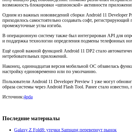
возможность блокировки «шпионской» активности приложени
Одним из важных нововведений сборки Android 11 Developer P
приходилось самостоятельно создавать софт, регистрирующий п
промежуточные углы изгиба.
В операционную систему также был интегрирован API для опре
и поддержка технологии определения подмены телефонных но
Ещё одной важной функцией Android 11 DP2 стало автоматическ
нетребовательных приложений.
Наконец, одиннадцатая версия мобильной ОС обзавелась функ
настройку единовременно или по умолчанию.
Пользователи Android 11 Developer Preview 1 уже могут обнови
образа системы через Android Flash Tool. Ранее стало известн
Источник:
4pda
Последние материалы
Galaxy Z Fold8: утечки Samsung перевернут рынок