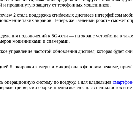
й и продвинутую защиту от телефонных мошенников.
review 2 стала поддержка сгибаемых дисплеев интерфейсом моб
оложение таких экранов. Теперь же «зелёный робот» сможет опр
деления подключений к 5G-сети — на экране устройства в таком
меров мошенниками и спамерами.
ое управление частотой обновления дисплея, которая будет сни
цией блокировки камеры и микрофона в фоновом режиме, причё
ть операционную систему по воздуху, а для владельцев
смартфон
о, первые три версии сборки предназначены для специалистов и 