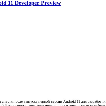
id 11 Developer Preview
 спустя после выпуска первой версии Android 11 для разработч
 безопасности, компания представила и другие полезные функ