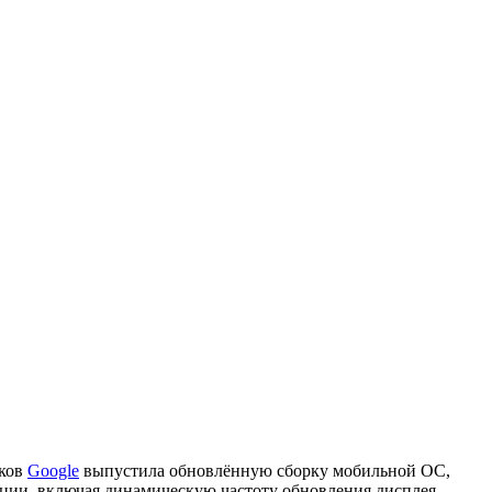
иков
Google
выпустила обновлённую сборку мобильной ОС,
ции, включая динамическую частоту обновления дисплея,