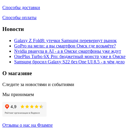
Способы доставки
Способы оплаты
Новости
Galaxy Z Fold8: утечки Samsung перевернут рынок
GoPro на мели: а вы смартфон Омск где возьмёте?
Nvidia рванула в AI - а в Омске смартфоны уже ждут
OnePlus Turbo 6X Pro: бюджетный монстр уже в Омске
Samsung бросил Galaxy S22 без One UI 8.5 - в чём дело
О магазине
Следите за новостями и событиями
Мы принимаем
Отзывы о нас на Флампе