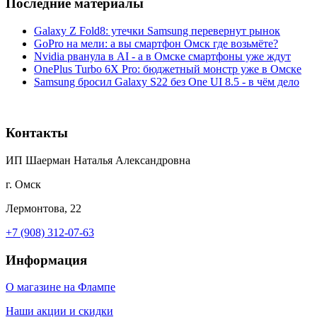
Последние материалы
Galaxy Z Fold8: утечки Samsung перевернут рынок
GoPro на мели: а вы смартфон Омск где возьмёте?
Nvidia рванула в AI - а в Омске смартфоны уже ждут
OnePlus Turbo 6X Pro: бюджетный монстр уже в Омске
Samsung бросил Galaxy S22 без One UI 8.5 - в чём дело
Контакты
ИП Шаерман Наталья Александровна
г. Омск
Лермонтова, 22
+7 (908) 312-07-63
Информация
О магазине на Флампе
Наши акции и скидки