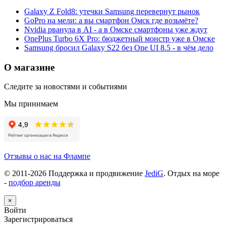
Galaxy Z Fold8: утечки Samsung перевернут рынок
GoPro на мели: а вы смартфон Омск где возьмёте?
Nvidia рванула в AI - а в Омске смартфоны уже ждут
OnePlus Turbo 6X Pro: бюджетный монстр уже в Омске
Samsung бросил Galaxy S22 без One UI 8.5 - в чём дело
О магазине
Следите за новостями и событиями
Мы принимаем
Отзывы о нас на Флампе
© 2011-
2026
Поддержка и продвижение
JediG
. Отдых на море
-
подбор аренды
×
Войти
Зарегистрироваться