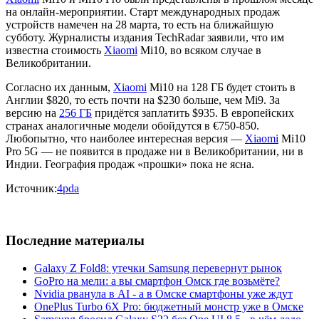
на онлайн-мероприятии. Старт международных продаж
устройств намечен на 28 марта, то есть на ближайшую
субботу. Журналисты издания TechRadar заявили, что им
известна стоимость
Xiaomi
Mi10, во всяком случае в
Великобритании.
Согласно их данным,
Xiaomi
Mi10 на 128 ГБ будет стоить в
Англии $820, то есть почти на $230 больше, чем Mi9. За
версию на
256 ГБ
придётся заплатить $935. В европейских
странах аналогичные модели обойдутся в €750-850.
Любопытно, что наиболее интересная версия —
Xiaomi
Mi10
Pro 5G — не появится в продаже ни в Великобритании, ни в
Индии. География продаж «прошки» пока не ясна.
Источник:
4pda
Последние материалы
Galaxy Z Fold8: утечки Samsung перевернут рынок
GoPro на мели: а вы смартфон Омск где возьмёте?
Nvidia рванула в AI - а в Омске смартфоны уже ждут
OnePlus Turbo 6X Pro: бюджетный монстр уже в Омске