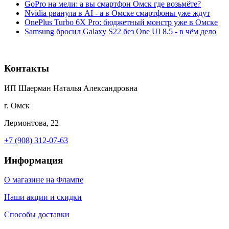
GoPro на мели: а вы смартфон Омск где возьмёте?
Nvidia рванула в AI - а в Омске смартфоны уже ждут
OnePlus Turbo 6X Pro: бюджетный монстр уже в Омске
Samsung бросил Galaxy S22 без One UI 8.5 - в чём дело
Контакты
ИП Шаерман Наталья Александровна
г. Омск
Лермонтова, 22
+7 (908) 312-07-63
Информация
О магазине на Флампе
Наши акции и скидки
Способы доставки