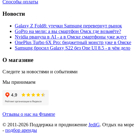
Способы оплаты
Новости
Galaxy Z Fold8: утечки Samsung перевернут рынок
GoPro на мели: а вы смартфон Омск где возьмёте?
Nvidia рванула в AI - а в Омске смартфоны уже ждут
OnePlus Turbo 6X Pro: бюджетный монстр уже в Омске
Samsung бросил Galaxy S22 без One UI 8.5 - в чём дело
О магазине
Следите за новостями и событиями
Мы принимаем
Отзывы о нас на Флампе
© 2011-
2026
Поддержка и продвижение
JediG
. Отдых на море
-
подбор аренды