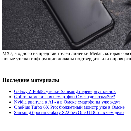
MX7, а одного из представителей линейки Meilan, которая сов
новые утечки информации должны подтвердить или опровергн
Последние материалы
Galaxy Z Fold8: утечки Samsung перевернут рынок
GoPro на мели: а вы смартфон Омск где возьмёте?
Nvidia рванула в AI - а в Омске смартфоны уже ждут
OnePlus Turbo 6X Pro: бюджетный монстр уже в Омске
Samsung бросил Galaxy S22 без One UI 8.5 - в чём дело