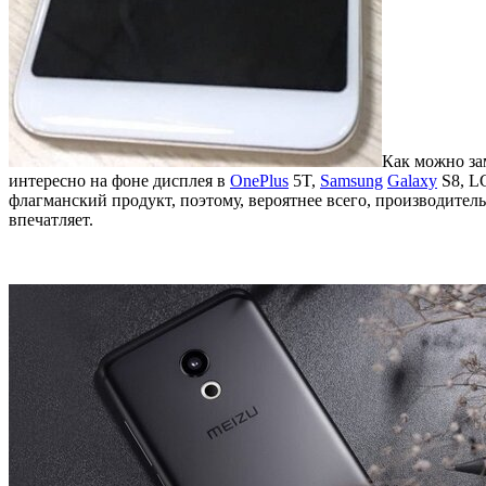
Как можно за
интересно на фоне дисплея в
OnePlus
5T,
Samsung
Galaxy
S8, L
флагманский продукт, поэтому, вероятнее всего, производител
впечатляет.